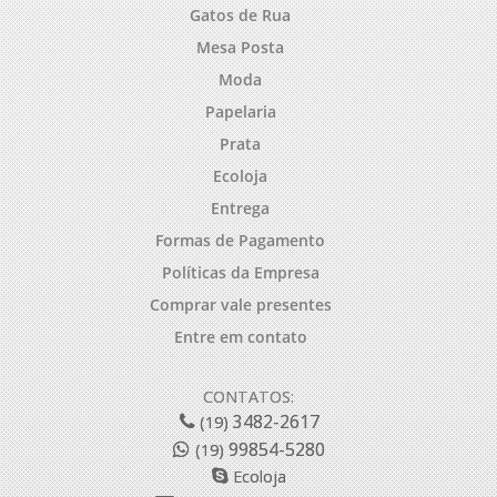
Gatos de Rua
Mesa Posta
Moda
Papelaria
Prata
Ecoloja
Entrega
Formas de Pagamento
Políticas da Empresa
Comprar vale presentes
Entre em contato
CONTATOS:
3482-2617
(19)
99854-5280
(19)
Ecoloja