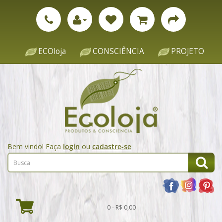
ECOloja
CONSCIÊNCIA
PROJETO
Bem vindo! Faça
login
ou
cadastre-se
0 - R$ 0,00