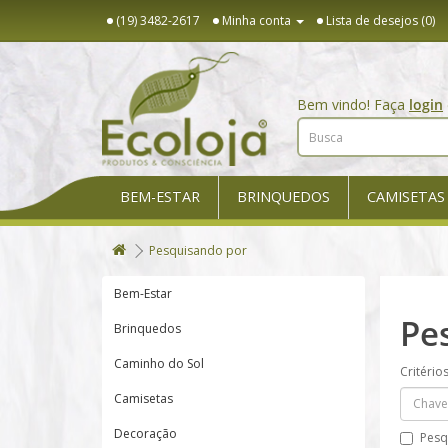
(19) 3482-2617
Minha conta
Lista de desejos (0)
Bem vindo! Faça
login
BEM-ESTAR
BRINQUEDOS
CAMISETAS
Pesquisando por
Bem-Estar
Pe
Brinquedos
Caminho do Sol
Critério
Camisetas
Decoração
Pesq