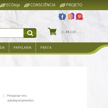
ECOloja
CONSCIÊNCIA
PROJETO
0 - R$ 0,00
DA
PAPELARIA
PRATA
Pesquisar nos
subdepartamentos