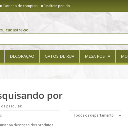
Carrinho de compras
Finalizar pedido
ou
cadastre-se
DECORAÇÃO
GATOS DE RUA
MESA POSTA
MO
squisando por
s da pesquisa:
uisar na descrição dos produtos