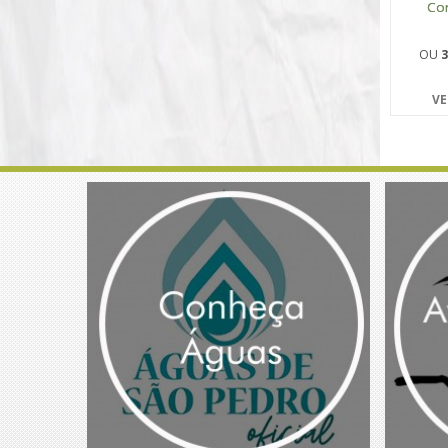
Co
OU
3
VE