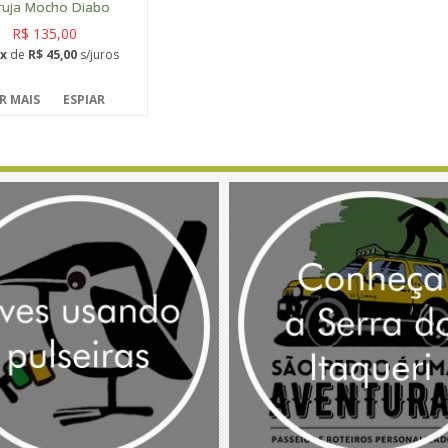
ruja Mocho Diabo
R$ 135,00
x
de
R$ 45,00
s/juros
R MAIS
ESPIAR