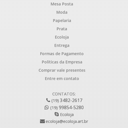
Mesa Posta
Moda
Papelaria
Prata
Ecoloja
Entrega
Formas de Pagamento
Políticas da Empresa
Comprar vale presentes
Entre em contato
CONTATOS:
3482-2617
(19)
99854-5280
(19)
Ecoloja
ecoloja@ecoloja.art.br