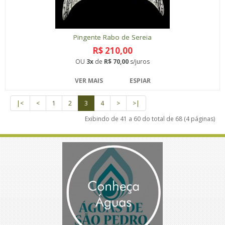
Pingente Rabo de Sereia
R$ 210,00
OU
3x
de
R$ 70,00
s/juros
VER MAIS
ESPIAR
|<
<
1
2
3
4
>
>|
Exibindo de 41 a 60 do total de 68 (4 páginas)