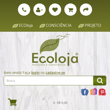
ECOloja
CONSCIÊNCIA
PROJETO
Bem vindo! Faça
login
ou
cadastre-se
0 - R$ 0,00