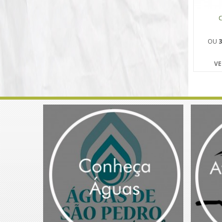
C
OU
3
VE