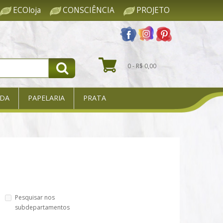
ECOloja
CONSCIÊNCIA
PROJETO
0 - R$ 0,00
DA
PAPELARIA
PRATA
Pesquisar nos
subdepartamentos