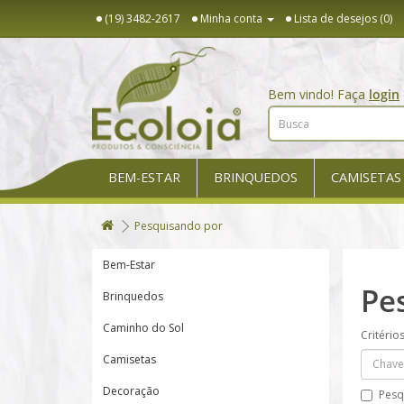
(19) 3482-2617
Minha conta
Lista de desejos (0)
Bem vindo! Faça
login
BEM-ESTAR
BRINQUEDOS
CAMISETAS
Pesquisando por
Bem-Estar
Pe
Brinquedos
Caminho do Sol
Critério
Camisetas
Decoração
Pesq