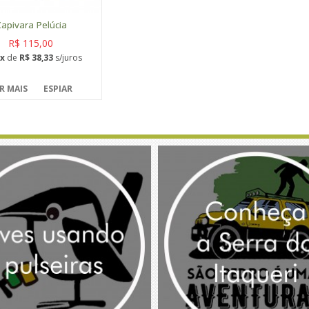
apivara Pelúcia
R$ 115,00
x
de
R$ 38,33
s/juros
R MAIS
ESPIAR