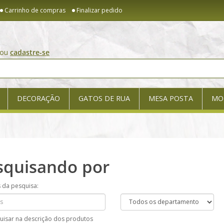
Carrinho de compras
Finalizar pedido
ou
cadastre-se
DECORAÇÃO
GATOS DE RUA
MESA POSTA
MO
squisando por
s da pesquisa:
uisar na descrição dos produtos