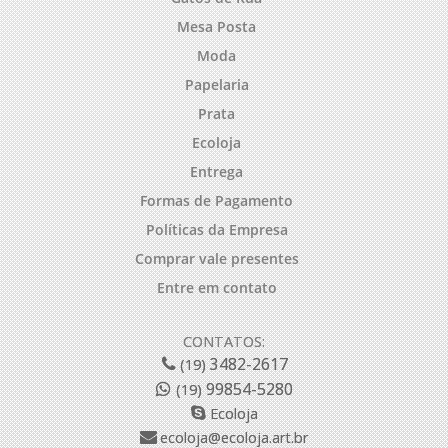
Mesa Posta
Moda
Papelaria
Prata
Ecoloja
Entrega
Formas de Pagamento
Políticas da Empresa
Comprar vale presentes
Entre em contato
CONTATOS:
3482-2617
(19)
99854-5280
(19)
Ecoloja
ecoloja@ecoloja.art.br