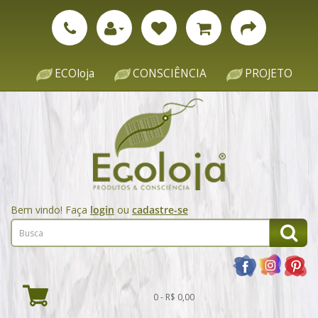
ECOloja
CONSCIÊNCIA
PROJETO
Bem vindo! Faça
login
ou
cadastre-se
0 - R$ 0,00