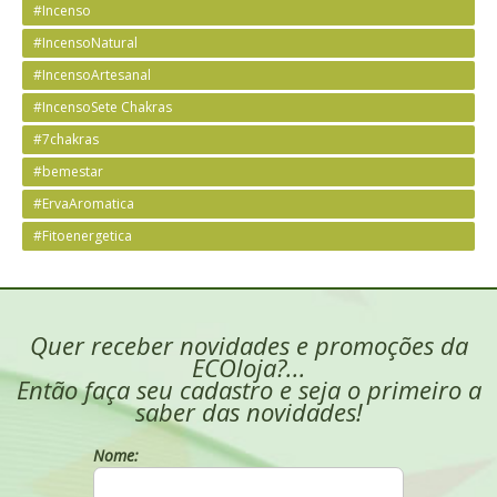
#Incenso
#IncensoNatural
#IncensoArtesanal
#IncensoSete Chakras
#7chakras
#bemestar
#ErvaAromatica
#Fitoenergetica
Quer receber novidades e promoções da
ECOloja?...
Então faça seu cadastro e seja o primeiro a
saber das novidades!
Nome: