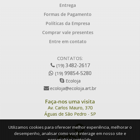
Entrega
Formas de Pagamento
Políticas da Empresa
Comprar vale presentes
Entre em contato
CONTATOS:
3482-2617
(19)
99854-5280
(19)
Ecoloja
ecoloja@ecoloja.art.br
Faça-nos uma visita
Av. Carlos Mauro, 370
Águas de São Pedro - SP
Utilizamos cookies para oferecer melhor experiência, melhorar o
desempenho, analisar como você interage em nosso site e
personalizar conteúdo.