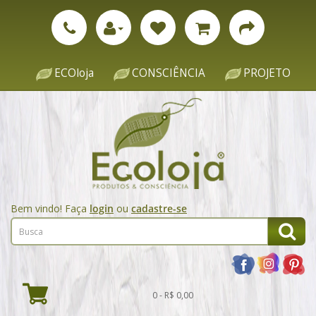
ECOloja
CONSCIÊNCIA
PROJETO
Bem vindo! Faça
login
ou
cadastre-se
0 - R$ 0,00