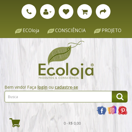
ECOloja
CONSCIÊNCIA
PROJETO
Bem vindo! Faça
login
ou
cadastre-se
0 - R$ 0,00