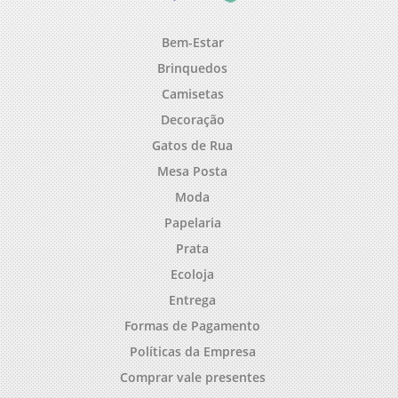
Bem-Estar
Brinquedos
Camisetas
Decoração
Gatos de Rua
Mesa Posta
Moda
Papelaria
Prata
Ecoloja
Entrega
Formas de Pagamento
Políticas da Empresa
Comprar vale presentes