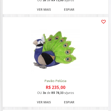
OU
3x
de
R$ 15,00
s/juros
VER MAIS
ESPIAR
Pavão Pelúcia
R$ 235,00
OU
3x
de
R$ 78,33
s/juros
VER MAIS
ESPIAR