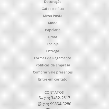
Decoração
Gatos de Rua
Mesa Posta
Moda
Papelaria
Prata
Ecoloja
Entrega
Formas de Pagamento
Políticas da Empresa
Comprar vale presentes
Entre em contato
CONTATOS:
3482-2617
(19)
99854-5280
(19)