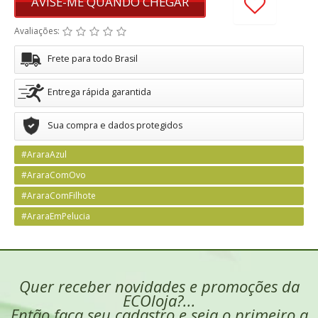
AVISE-ME QUANDO CHEGAR
Avaliações:
Frete para todo Brasil
Entrega rápida garantida
Sua compra e dados protegidos
#AraraAzul
#AraraComOvo
#AraraComFilhote
#AraraEmPelucia
Quer receber novidades e promoções da
ECOloja?...
Então faça seu cadastro e seja o primeiro a