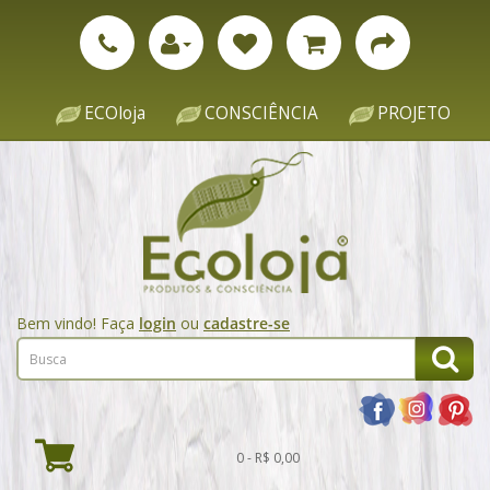
ECOloja
CONSCIÊNCIA
PROJETO
Bem vindo! Faça
login
ou
cadastre-se
0 - R$ 0,00