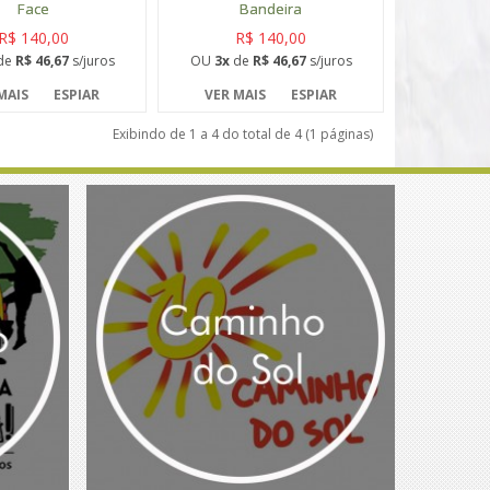
Face
Bandeira
R$ 140,00
R$ 140,00
de
R$ 46,67
s/juros
OU
3x
de
R$ 46,67
s/juros
MAIS
ESPIAR
VER MAIS
ESPIAR
Exibindo de 1 a 4 do total de 4 (1 páginas)