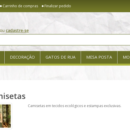
Carrinho de compras
Finalizar pedido
ou
cadastre-se
DECORAÇÃO
GATOS DE RUA
MESA POSTA
MO
isetas
Camisetas em tecidos ecológicos e estampas exclusivas.