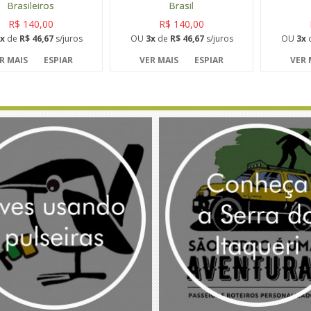
Brasileiros
Brasil
R$ 140,00
R$ 140,00
x
de
R$ 46,67
s/juros
OU
3x
de
R$ 46,67
s/juros
OU
3x
R MAIS
ESPIAR
VER MAIS
ESPIAR
VER 