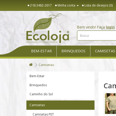
(19) 3482-2617
Minha conta
Lista de desejos (0)
Bem vindo! Faça
login
BEM-ESTAR
BRINQUEDOS
CAMISETAS
Camisetas
Bem-Estar
Cam
Brinquedos
Caminho do Sol
Camisetas
Camisetas PET