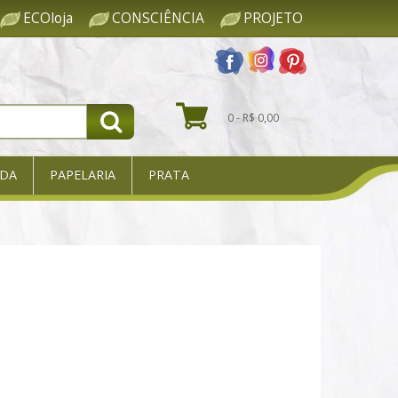
ECOloja
CONSCIÊNCIA
PROJETO
0 - R$ 0,00
DA
PAPELARIA
PRATA