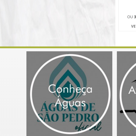
OU
3
VE