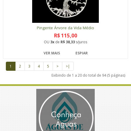
Pingente Árvore da Vida Médio
R$ 115,00
OU
3x
de
R$ 38,33
s/juros
VER MAIS
ESPIAR
1
2
3
4
5
>
>|
Exibindo de 1 a 20 do total de 94 (5 páginas)