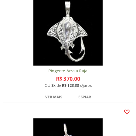
Pingente Arraia Raja
R$ 370,00
OU
3x
de
R$ 123,33
s/juros
VER MAIS
ESPIAR