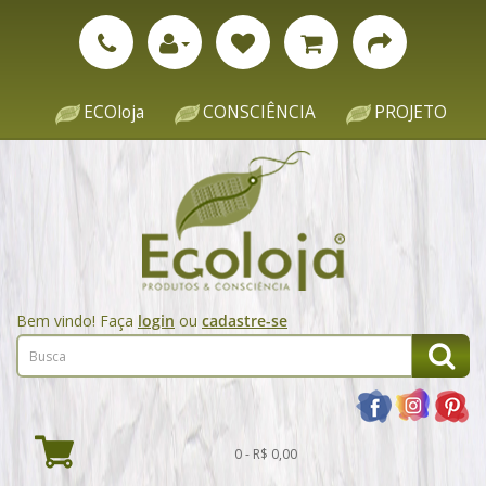
ECOloja
CONSCIÊNCIA
PROJETO
Bem vindo! Faça
login
ou
cadastre-se
0 - R$ 0,00