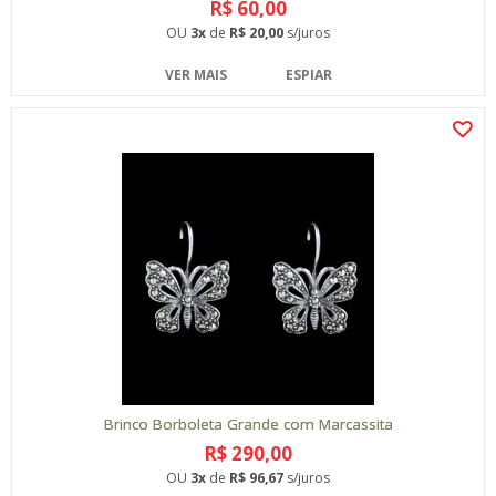
R$ 60,00
OU
3x
de
R$ 20,00
s/juros
VER MAIS
ESPIAR
Brinco Borboleta Grande com Marcassita
R$ 290,00
OU
3x
de
R$ 96,67
s/juros