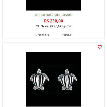
Brinco Rosa Oca (anzol)
R$ 230,00
OU
3x
de
R$ 76,67
s/juros
VER MAIS
ESPIAR