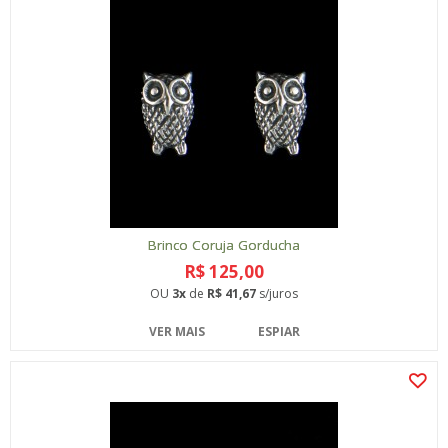
Brinco Coruja Gorducha
R$ 125,00
OU
3x
de
R$ 41,67
s/juros
VER MAIS
ESPIAR