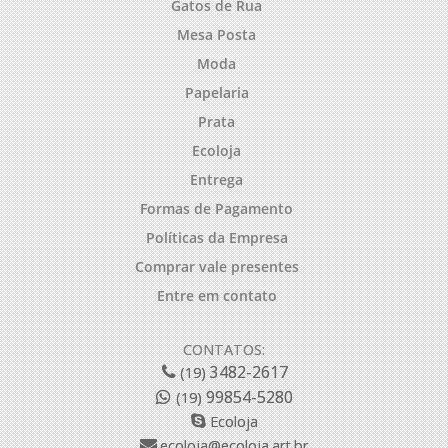
Gatos de Rua
Mesa Posta
Moda
Papelaria
Prata
Ecoloja
Entrega
Formas de Pagamento
Políticas da Empresa
Comprar vale presentes
Entre em contato
CONTATOS:
3482-2617
(19)
99854-5280
(19)
Ecoloja
ecoloja@ecoloja.art.br