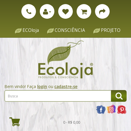
ECOloja
CONSCIÊNCIA
PROJETO
Bem vindo! Faça
login
ou
cadastre-se
0 - R$ 0,00