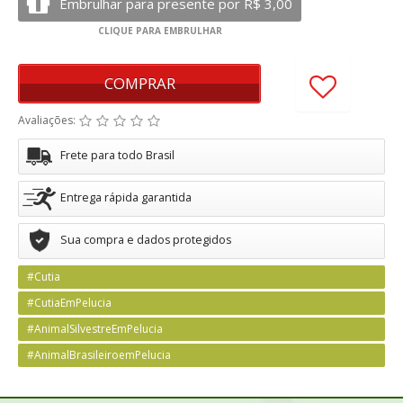
COMPRAR
Avaliações:
Frete para todo Brasil
Entrega rápida garantida
Sua compra e dados protegidos
#Cutia
#CutiaEmPelucia
#AnimalSilvestreEmPelucia
#AnimalBrasileiroemPelucia