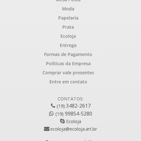
Moda
Papelaria
Prata
Ecoloja
Entrega
Formas de Pagamento
Políticas da Empresa
Comprar vale presentes
Entre em contato
CONTATOS:
3482-2617
(19)
99854-5280
(19)
Ecoloja
ecoloja@ecoloja.art.br