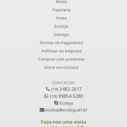
Moda
Papelaria
Prata
Ecoloja
Entrega
Formas de Pagamento
Políticas da Empresa
Comprar vale presentes
Entre em contato
CONTATOS:
3482-2617
(19)
99854-5280
(19)
Ecoloja
ecoloja@ecoloja.art.br
Faça-nos uma visita