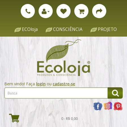
ECOloja
CONSCIÊNCIA
PROJETO
Bem vindo! Faça
login
ou
cadastre-se
0 - R$ 0,00