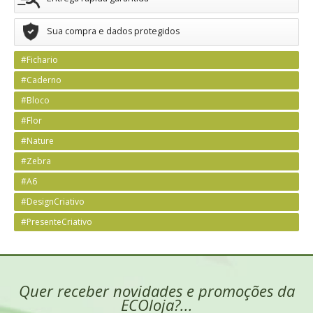
Sua compra e dados protegidos
#Fichario
#Caderno
#Bloco
#Flor
#Nature
#Zebra
#A6
#DesignCriativo
#PresenteCriativo
Quer receber novidades e promoções da
ECOloja?...