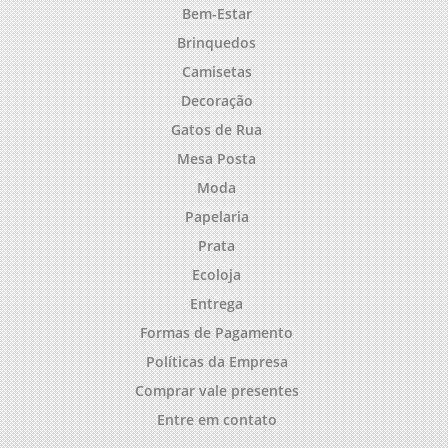
Bem-Estar
Brinquedos
Camisetas
Decoração
Gatos de Rua
Mesa Posta
Moda
Papelaria
Prata
Ecoloja
Entrega
Formas de Pagamento
Políticas da Empresa
Comprar vale presentes
Entre em contato