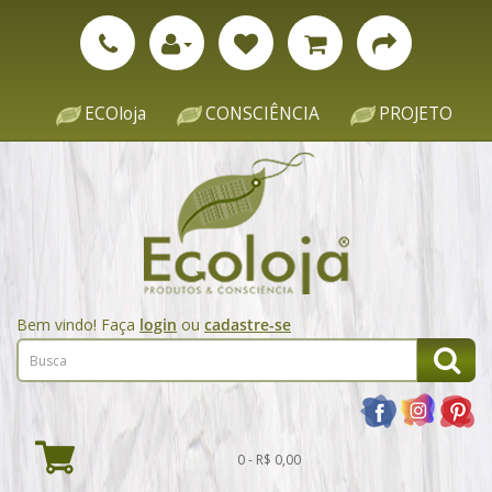
ECOloja
CONSCIÊNCIA
PROJETO
Bem vindo! Faça
login
ou
cadastre-se
0 - R$ 0,00