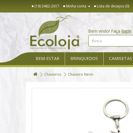
(19) 3482-2617
Minha conta
Lista de desejos (0)
Bem vindo! Faça
login
BEM-ESTAR
BRINQUEDOS
CAMISETAS
Chaveiros
Chaveiro Neon