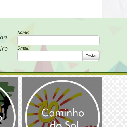
Nome:
 da
iro
E-mail:
Enviar