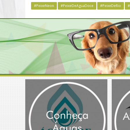
#PeixeNeon
#PeixeDeAguaDoce
#PeixeDeRio
#