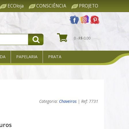
ECOloja
CONSCIÊNCIA
PROJETO
0 - R$ 0,00
DA
PAPELARIA
PRATA
Categoria:
Chaveiros
| Ref: 7731
uros