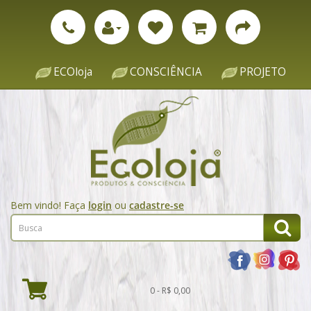
ECOloja
CONSCIÊNCIA
PROJETO
Bem vindo! Faça
login
ou
cadastre-se
0 - R$ 0,00