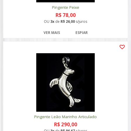
Pingente Peixe
R$ 78,00
OU
3x
de
R$ 26,00
s/juros
VER MAIS
ESPIAR
Pingente Leão Marinho Articulado
R$ 290,00
OU
3x
de
R$ 96,67
s/juros