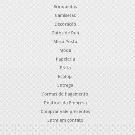
Brinquedos
Camisetas
Decoração
Gatos de Rua
Mesa Posta
Moda
Papelaria
Prata
Ecoloja
Entrega
Formas de Pagamento
Políticas da Empresa
Comprar vale presentes
Entre em contato