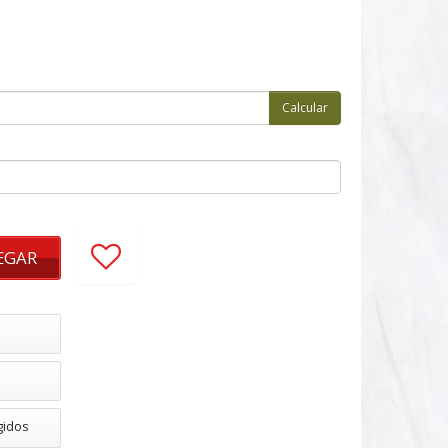
EGAR
gidos