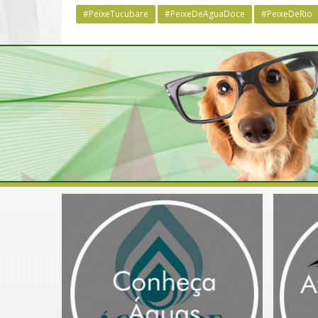
#PeixeTucubare
#PeixeDeAguaDoce
#PeixeDeRio