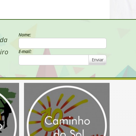
Nome:
 da
iro
E-mail:
Enviar