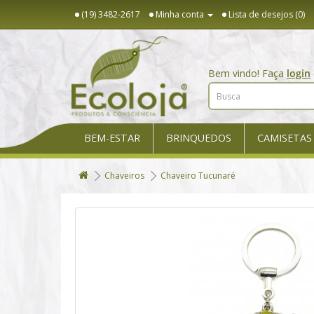
(19) 3482-2617
Minha conta
Lista de desejos (0)
Bem vindo! Faça
login
BEM-ESTAR
BRINQUEDOS
CAMISETAS
Chaveiros
Chaveiro Tucunaré