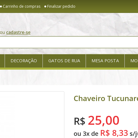
Carrinho de compras
Finalizar pedido
ou
cadastre-se
DECORAÇÃO
GATOS DE RUA
MESA POSTA
MO
Chaveiro Tucunar
25,00
R$
R$ 8,33
ou 3x de
s/j