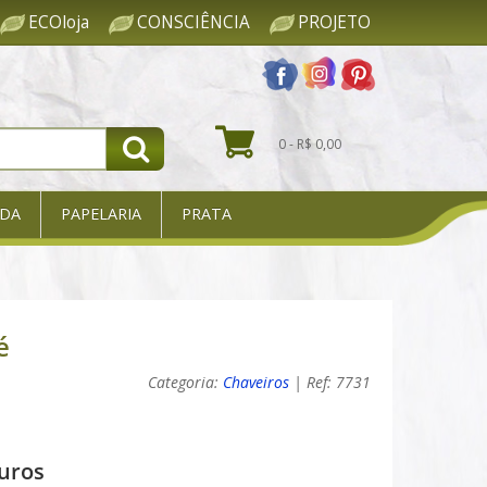
ECOloja
CONSCIÊNCIA
PROJETO
0 - R$ 0,00
DA
PAPELARIA
PRATA
é
Categoria:
Chaveiros
| Ref: 7731
uros