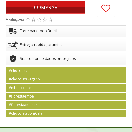
COMPRAR
Avaliações:
Frete para todo Brasil
Entrega rápida garantida
Sua compra e dados protegidos
#chocolate
#chocolatevegano
#nibsdecacau
#florestaempe
#florestaamazonica
#chocolatecomCafe