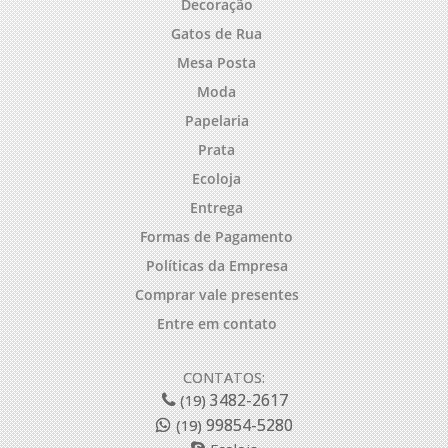
Decoração
Gatos de Rua
Mesa Posta
Moda
Papelaria
Prata
Ecoloja
Entrega
Formas de Pagamento
Políticas da Empresa
Comprar vale presentes
Entre em contato
CONTATOS:
3482-2617
(19)
99854-5280
(19)