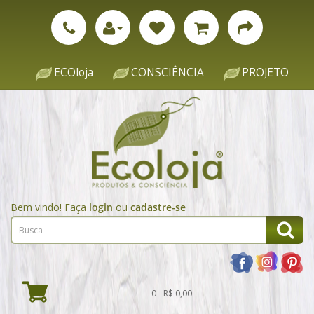
ECOloja
CONSCIÊNCIA
PROJETO
Bem vindo! Faça
login
ou
cadastre-se
0 - R$ 0,00