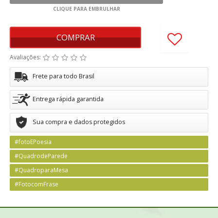
COMPRAR
Avaliações:
Frete para todo Brasil
Entrega rápida garantida
Sua compra e dados protegidos
#fotoEPoesia
#QuadrodeParede
#QuadroparaMesa
#FotocomFrase