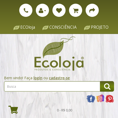
ECOloja
CONSCIÊNCIA
PROJETO
Bem vindo! Faça
login
ou
cadastre-se
0 - R$ 0,00