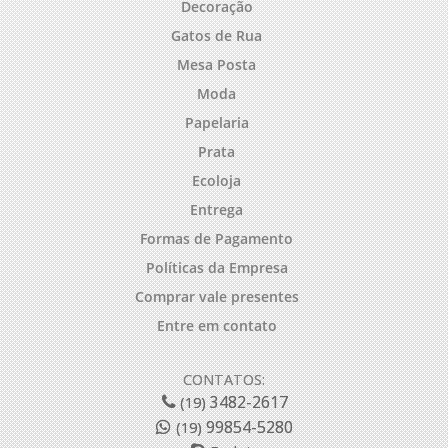
Decoração
Gatos de Rua
Mesa Posta
Moda
Papelaria
Prata
Ecoloja
Entrega
Formas de Pagamento
Políticas da Empresa
Comprar vale presentes
Entre em contato
CONTATOS:
3482-2617
(19)
99854-5280
(19)