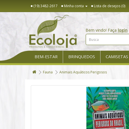
(19) 3482-2617
Minha conta
Lista de desejos (0)
Bem vindo! Faça
login
BEM-ESTAR
BRINQUEDOS
CAMISETAS
Fauna
Animais Aquáticos Perigosos