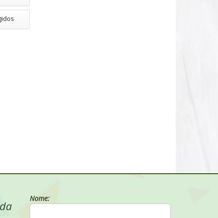
gidos
Nome:
 da