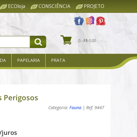
ECOloja
CONSCIÊNCIA
PROJETO
0 - R$ 0,00
DA
PAPELARIA
PRATA
s Perigosos
Categoria:
Fauna
| Ref: 9447
/juros