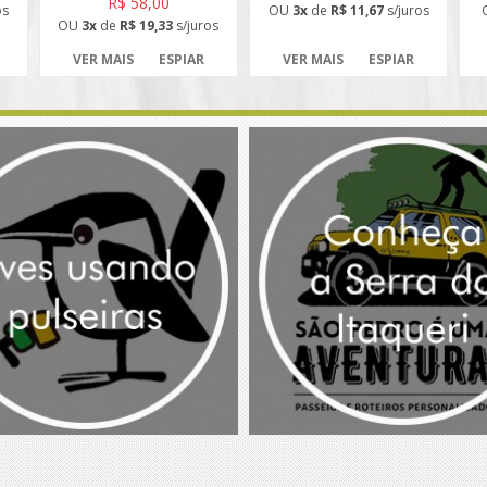
R$ 58,00
os
OU
3x
de
R$ 11,67
s/juros
OU
3x
de
R$ 19,33
s/juros
VER MAIS
ESPIAR
VER MAIS
ESPIAR