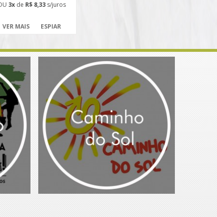
OU
3x
de
R$ 8,33
s/juros
VER MAIS
ESPIAR