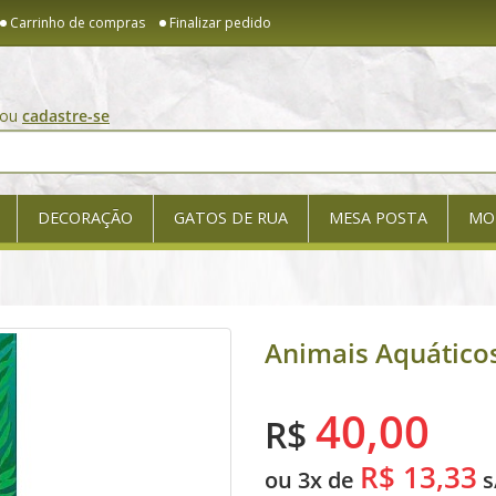
Carrinho de compras
Finalizar pedido
ou
cadastre-se
DECORAÇÃO
GATOS DE RUA
MESA POSTA
MO
Animais Aquático
40,00
R$
R$ 13,33
ou 3x de
s