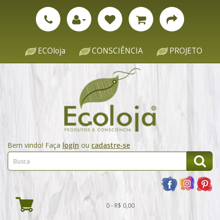
ECOloja
CONSCIÊNCIA
PROJETO
Bem vindo! Faça
login
ou
cadastre-se
0 - R$ 0,00