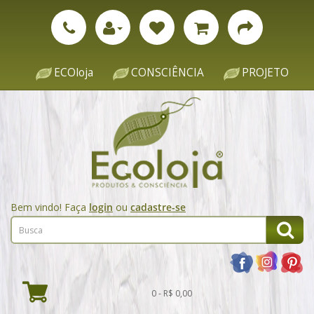
ECOloja
CONSCIÊNCIA
PROJETO
Bem vindo! Faça
login
ou
cadastre-se
0 - R$ 0,00