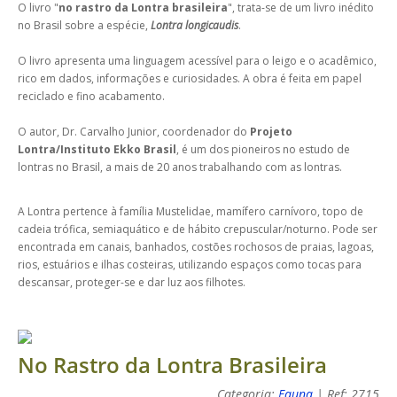
O livro "
no rastro da Lontra brasileira
", trata-se de um livro inédito
no Brasil sobre a espécie,
Lontra longicaudis
.
O livro apresenta uma linguagem acessível para o leigo e o acadêmico,
rico em dados, informações e curiosidades. A obra é feita em papel
reciclado e fino acabamento.
O autor, Dr. Carvalho Junior, coordenador do
Projeto
Lontra/Instituto Ekko Brasil
, é um dos pioneiros no estudo de
lontras no Brasil, a mais de 20 anos trabalhando com as lontras.
A Lontra pertence à família Mustelidae, mamífero carnívoro, topo de
cadeia trófica, semiaquático e de hábito crepuscular/noturno. Pode ser
encontrada em canais, banhados, costões rochosos de praias, lagoas,
rios, estuários e ilhas costeiras, utilizando espaços como tocas para
descansar, proteger-se e dar luz aos filhotes.
No Rastro da Lontra Brasileira
Categoria:
Fauna
| Ref: 2715