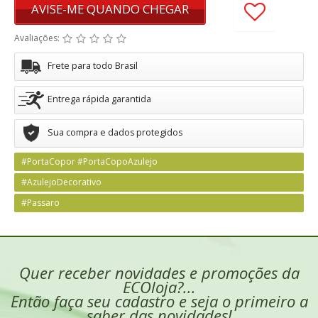
AVISE-ME QUANDO CHEGAR
Avaliações:
Frete para todo Brasil
Entrega rápida garantida
Sua compra e dados protegidos
#PortaCopor #PortaCopoAzulejo
#AzulejoDecorativo
#Passaro
Quer receber novidades e promoções da
ECOloja?...
Então faça seu cadastro e seja o primeiro a
saber das novidades!