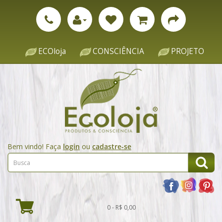
ECOloja
CONSCIÊNCIA
PROJETO
Bem vindo! Faça
login
ou
cadastre-se
0 - R$ 0,00