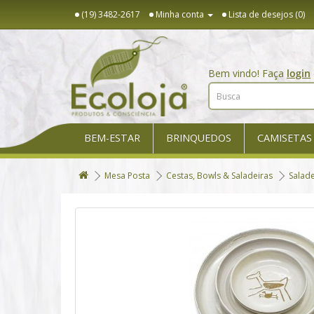
(19) 3482-2617
Minha conta
Lista de desejos (0)
Bem vindo! Faça
login
BEM-ESTAR
BRINQUEDOS
CAMISETAS
Mesa Posta
Cestas, Bowls & Saladeiras
Salade