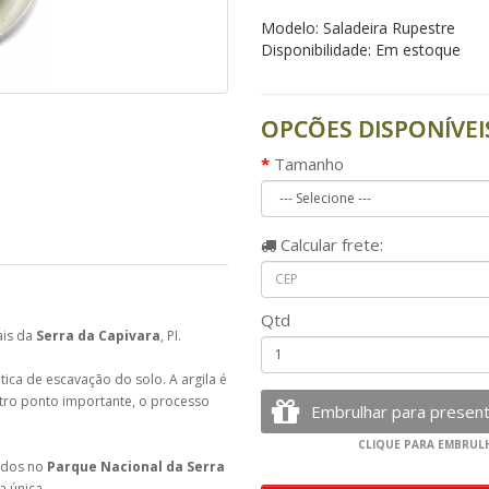
Modelo: Saladeira Rupestre
Disponibilidade: Em estoque
OPCÕES DISPONÍVEI
Tamanho
Calcular
frete:
Qtd
ais da
Serra da Capivara
, PI.
ica de escavação do solo. A argila é
tro ponto importante, o processo
ados no
Parque Nacional da Serra
a única.