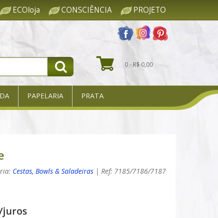
ECOloja
CONSCIÊNCIA
PROJETO
0 - R$ 0,00
DA
PAPELARIA
PRATA
e
ria:
Cestas, Bowls & Saladeiras
| Ref: 7185/7186/7187
/juros