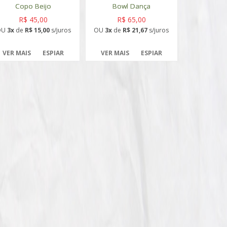
Copo Beijo
Bowl Dança
R$ 45,00
R$ 65,00
OU
3x
de
R$ 15,00
s/juros
OU
3x
de
R$ 21,67
s/juros
VER MAIS
ESPIAR
VER MAIS
ESPIAR