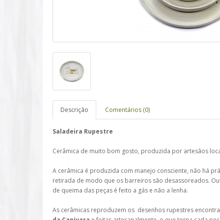
Descrição
Comentários (0)
Saladeira Rupestre
Cerâmica de muito bom gosto, produzida por artesãos loc
A cerâmica é produzida com manejo consciente, não há prát
retirada de modo que os barreiros são desassoreados. Ou
de queima das peças é feito a gás e não a lenha.
As cerâmicas reproduzem os desenhos rupestres encontr
da Capivara
e feitas artesanalmente, o que torna cada peç