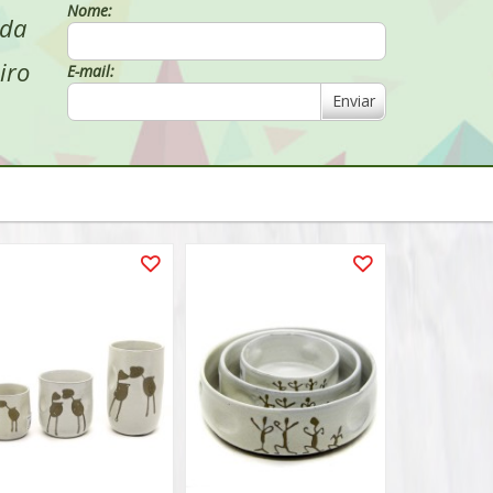
Nome:
 da
iro
E-mail:
Enviar