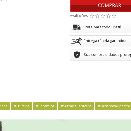
COMPRAR
Avaliações:
Frete para todo Brasil
Entrega rápida garantida
Sua compra e dados prote
Mesa
#Fruteira
#Ceramica
#SerradaCapivara
#DesenhoRupestre