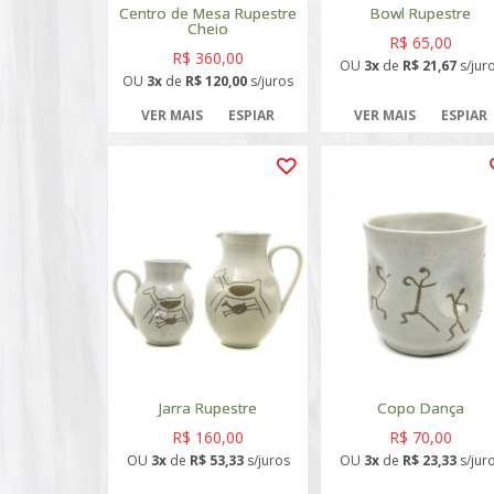
Centro de Mesa Rupestre
Bowl Rupestre
Cheio
R$ 65,00
R$ 360,00
OU
3x
de
R$ 21,67
s/jur
OU
3x
de
R$ 120,00
s/juros
VER MAIS
ESPIAR
VER MAIS
ESPIAR
Jarra Rupestre
Copo Dança
R$ 160,00
R$ 70,00
OU
3x
de
R$ 53,33
s/juros
OU
3x
de
R$ 23,33
s/jur