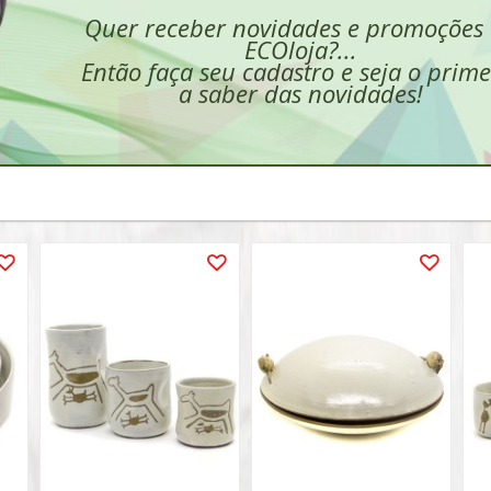
Quer receber novidades e promoções
ECOloja?...
Então faça seu cadastro e seja o prime
a saber das novidades!