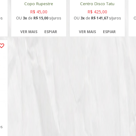
Copo Rupestre
Centro Disco Tatu
R$ 45,00
R$ 425,00
os
OU
3x
de
R$ 15,00
s/juros
OU
3x
de
R$ 141,67
s/juros
VER MAIS
ESPIAR
VER MAIS
ESPIAR
os