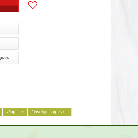
gidos
#Rupestre
#inscriçoesrupestres