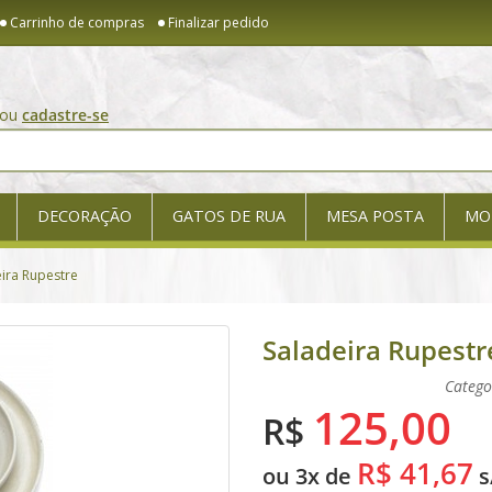
Carrinho de compras
Finalizar pedido
ou
cadastre-se
DECORAÇÃO
GATOS DE RUA
MESA POSTA
MO
ira Rupestre
Saladeira Rupestr
Catego
125,00
R$
R$ 41,67
ou 3x de
s