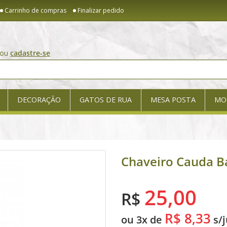
Carrinho de compras
Finalizar pedido
ou
cadastre-se
DECORAÇÃO
GATOS DE RUA
MESA POSTA
MO
Chaveiro Cauda Ba
25,00
R$
R$ 8,33
ou 3x de
s/j