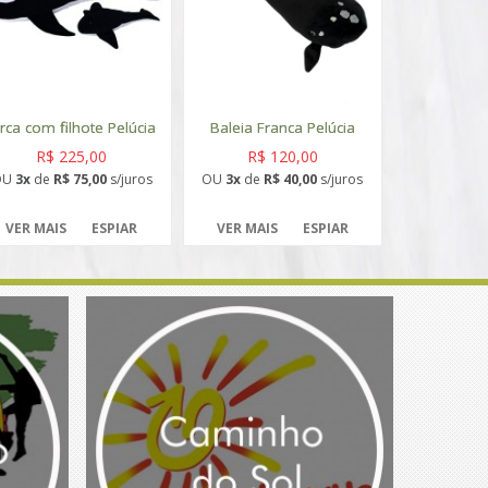
rca com filhote Pelúcia
Baleia Franca Pelúcia
R$ 225,00
R$ 120,00
OU
3x
de
R$ 75,00
s/juros
OU
3x
de
R$ 40,00
s/juros
VER MAIS
ESPIAR
VER MAIS
ESPIAR