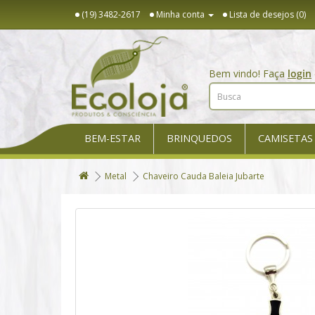
(19) 3482-2617
Minha conta
Lista de desejos (0)
Bem vindo! Faça
login
BEM-ESTAR
BRINQUEDOS
CAMISETAS
Metal
Chaveiro Cauda Baleia Jubarte