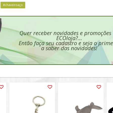
#chaveiroaço
Quer receber novidades e promoções
ECOloja?...
Então faça seu cadastro e seja o prime
a saber das novidades!