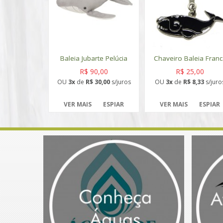
Baleia Jubarte Pelúcia
Chaveiro Baleia Fran
R$ 90,00
R$ 25,00
OU
3x
de
R$ 30,00
s/juros
OU
3x
de
R$ 8,33
s/juro
VER MAIS
ESPIAR
VER MAIS
ESPIAR