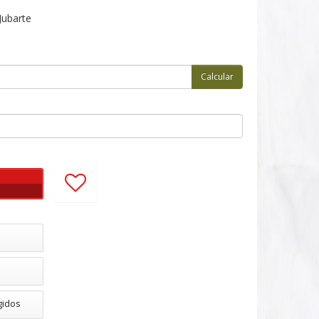
Jubarte
gidos