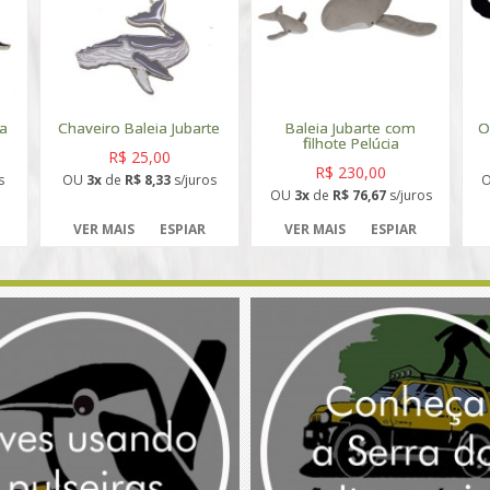
ca
Chaveiro Baleia Jubarte
Baleia Jubarte com
O
filhote Pelúcia
R$ 25,00
R$ 230,00
s
OU
3x
de
R$ 8,33
s/juros
OU
3x
de
R$ 76,67
s/juros
VER MAIS
ESPIAR
VER MAIS
ESPIAR