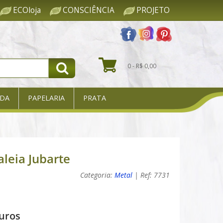
ECOloja
CONSCIÊNCIA
PROJETO
0 - R$ 0,00
DA
PAPELARIA
PRATA
leia Jubarte
Categoria:
Metal
| Ref: 7731
uros