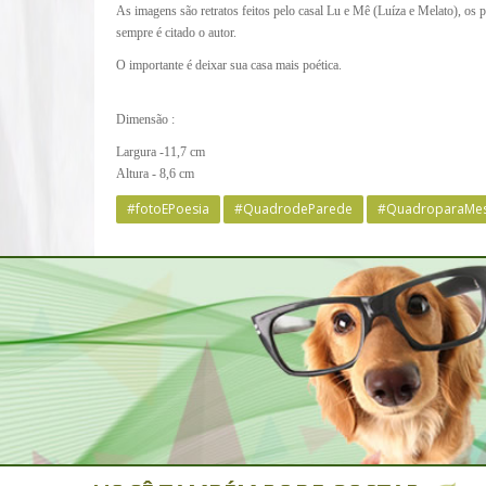
As imagens são retratos feitos pelo casal Lu e Mê (Luíza e Melato), os
sempre é citado o autor.
O importante é deixar sua casa mais poética.
Dimensão :
Largura -11,7 cm
Altura - 8,6 cm
#fotoEPoesia
#QuadrodeParede
#QuadroparaMe