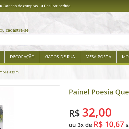
Carrinho de compras
Finalizar pedido
ou
cadastre-se
DECORAÇÃO
GATOS DE RUA
MESA POSTA
MO
empre assim
Painel Poesia Que
32,00
R$
R$ 10,67
ou 3x de
s