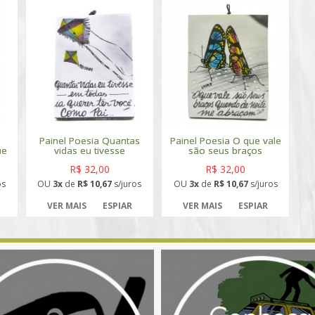
Painel Poesia Quantas
Painel Poesia O que vale
ue
vidas eu tivesse
são seus braços
R$ 32,00
R$ 32,00
os
OU
3x
de
R$ 10,67
s/juros
OU
3x
de
R$ 10,67
s/juros
VER MAIS
ESPIAR
VER MAIS
ESPIAR