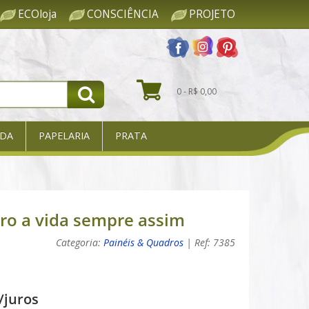
ECOloja
CONSCIÊNCIA
PROJETO
0 - R$ 0,00
DA
PAPELARIA
PRATA
ro a vida sempre assim
Categoria:
Painéis & Quadros
| Ref: 7385
/juros