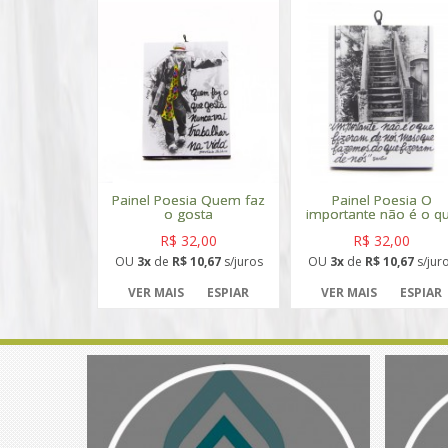
Painel Poesia Quem faz
Painel Poesia O
o gosta
importante não é o q
R$ 32,00
R$ 32,00
OU
3x
de
R$ 10,67
s/juros
OU
3x
de
R$ 10,67
s/jur
VER MAIS
ESPIAR
VER MAIS
ESPIAR