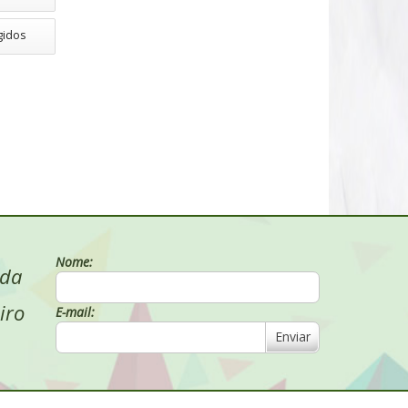
gidos
Nome:
 da
iro
E-mail:
Enviar