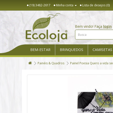
(19) 3482-2617
Minha conta
Lista de desejos (0)
Bem vindo! Faça
login
BEM-ESTAR
BRINQUEDOS
CAMISETAS
Painéis & Quadros
Painel Poesia Quero a vida s