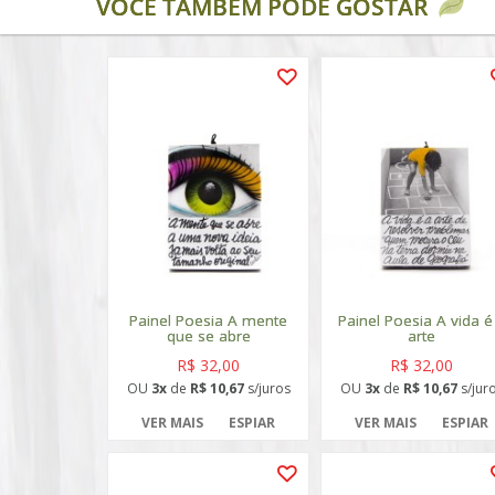
VOCÊ TAMBÉM PODE GOSTAR
Painel Poesia A mente
Painel Poesia A vida é
que se abre
arte
R$ 32,00
R$ 32,00
OU
3x
de
R$ 10,67
s/juros
OU
3x
de
R$ 10,67
s/jur
VER MAIS
ESPIAR
VER MAIS
ESPIAR