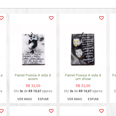
 a
Painel Poesia A vida é
Painel Poesia A vida é
Pa
assim
um show
R$ 32,00
R$ 32,00
os
OU
3x
de
R$ 10,67
s/juros
OU
3x
de
R$ 10,67
s/juros
VER MAIS
ESPIAR
VER MAIS
ESPIAR