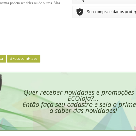
 poemas podem ser deles ou de outros. Mas
Sua compra e dados prote
sa
#FotocomFrase
Quer receber novidades e promoções
ECOloja?...
Então faça seu cadastro e seja o prime
a saber das novidades!