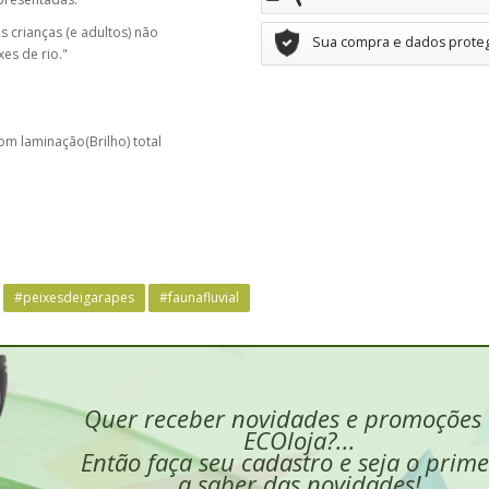
 crianças (e adultos) não
Sua compra e dados prote
es de rio."
m laminação(Brilho) total
#peixesdeigarapes
#faunafluvial
Quer receber novidades e promoções
ECOloja?...
Então faça seu cadastro e seja o prime
a saber das novidades!