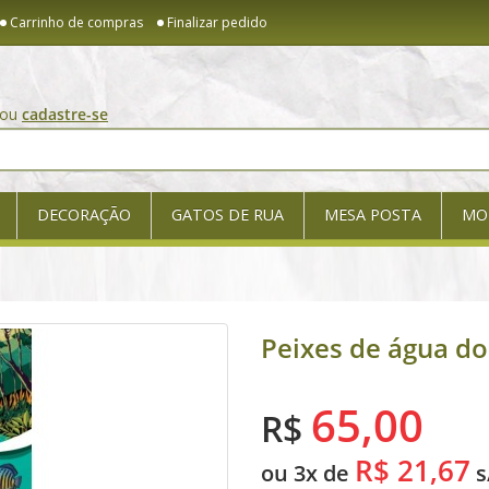
Carrinho de compras
Finalizar pedido
ou
cadastre-se
DECORAÇÃO
GATOS DE RUA
MESA POSTA
MO
Peixes de água do
65,00
R$
R$ 21,67
ou 3x de
s