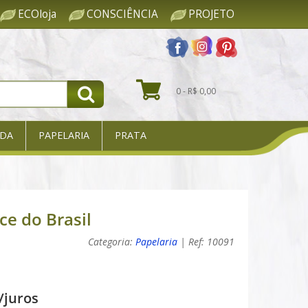
ECOloja
CONSCIÊNCIA
PROJETO
0 - R$ 0,00
DA
PAPELARIA
PRATA
ce do Brasil
Categoria:
Papelaria
| Ref: 10091
/juros