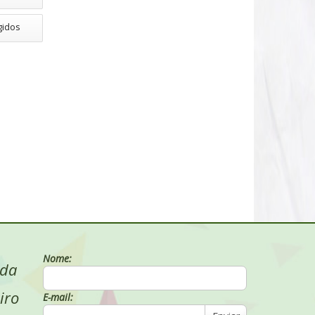
gidos
Nome:
 da
iro
E-mail: