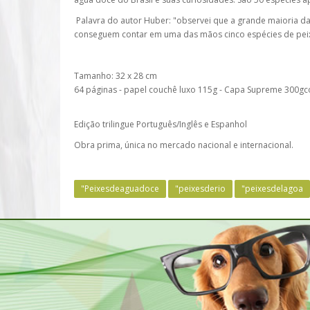
Palavra do autor Huber: "observei que a grande maioria das
conseguem contar em uma das mãos cinco espécies de peix
Tamanho: 32 x 28 cm
64 páginas - papel couchê luxo 115g - Capa Supreme 300gco
Edição trilingue Português/Inglês e Espanhol
Obra prima, única no mercado nacional e internacional.
"Peixesdeaguadoce
"peixesderio
"peixesdelagoa