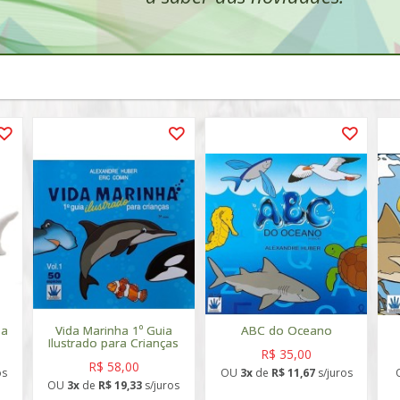
ia
Vida Marinha 1º Guia
ABC do Oceano
Ilustrado para Crianças
R$ 35,00
R$ 58,00
os
OU
3x
de
R$ 11,67
s/juros
OU
3x
de
R$ 19,33
s/juros