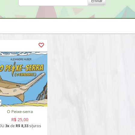
Enviar
O Peixe-serra
R$ 25,00
OU
3x
de
R$ 8,33
s/juros