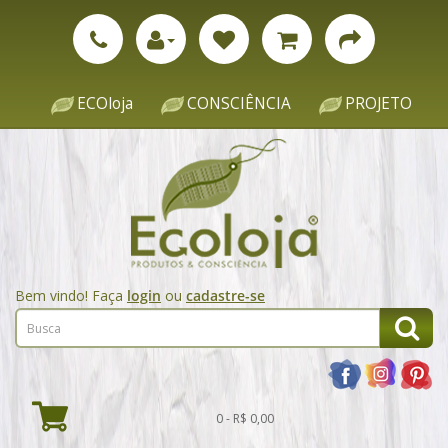
ECOloja
CONSCIÊNCIA
PROJETO
Bem vindo! Faça
login
ou
cadastre-se
0 - R$ 0,00