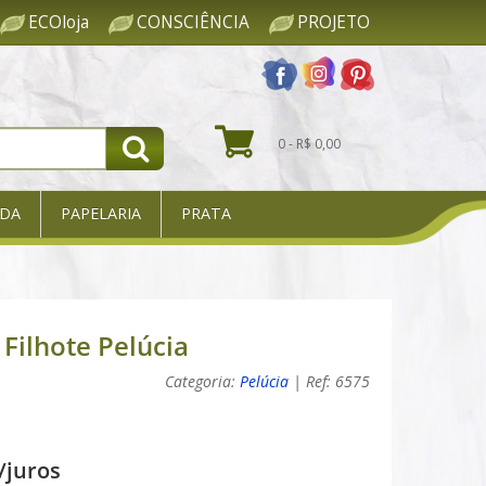
ECOloja
CONSCIÊNCIA
PROJETO
0 - R$ 0,00
DA
PAPELARIA
PRATA
Filhote Pelúcia
Categoria:
Pelúcia
| Ref: 6575
/juros