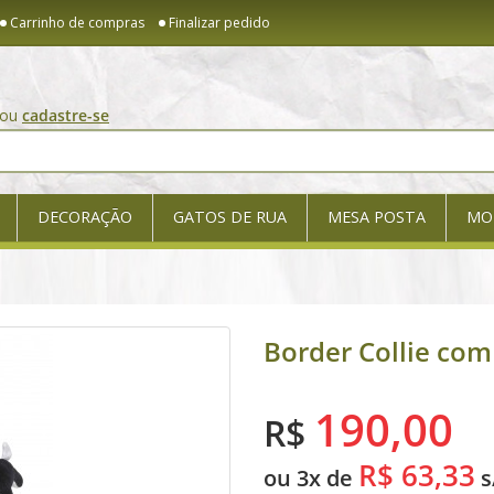
Carrinho de compras
Finalizar pedido
ou
cadastre-se
DECORAÇÃO
GATOS DE RUA
MESA POSTA
MO
Border Collie com 
190,00
R$
R$ 63,33
ou 3x de
s