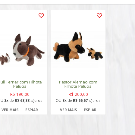
ull Terrier com Filhote
Pastor Alemão com
Pelúcia
Filhote Pelúcia
R$ 190,00
R$ 200,00
OU
3x
de
R$ 63,33
s/juros
OU
3x
de
R$ 66,67
s/juros
VER MAIS
ESPIAR
VER MAIS
ESPIAR