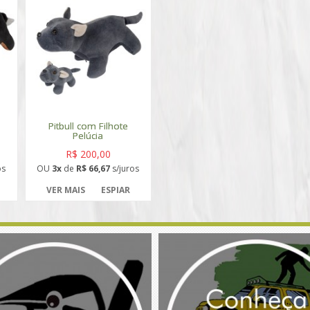
Pitbull com Filhote
Pelúcia
R$ 200,00
os
OU
3x
de
R$ 66,67
s/juros
VER MAIS
ESPIAR