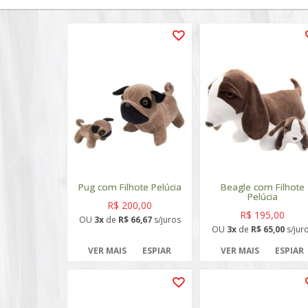
Pug com Filhote Pelúcia
Beagle com Filhote
Pelúcia
R$ 200,00
R$ 195,00
OU
3x
de
R$ 66,67
s/juros
OU
3x
de
R$ 65,00
s/jur
VER MAIS
ESPIAR
VER MAIS
ESPIAR