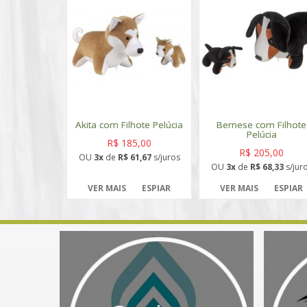
Akita com Filhote Pelúcia
Bernese com Filhote
Pelúcia
R$ 185,00
R$ 205,00
OU
3x
de
R$ 61,67
s/juros
OU
3x
de
R$ 68,33
s/jur
VER MAIS
ESPIAR
VER MAIS
ESPIAR