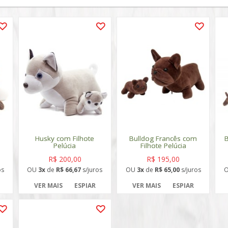
Husky com Filhote
Bulldog Francês com
B
Pelúcia
Filhote Pelúcia
R$ 200,00
R$ 195,00
os
OU
3x
de
R$ 66,67
s/juros
OU
3x
de
R$ 65,00
s/juros
VER MAIS
ESPIAR
VER MAIS
ESPIAR