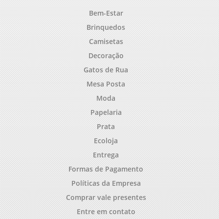
Bem-Estar
Brinquedos
Camisetas
Decoração
Gatos de Rua
Mesa Posta
Moda
Papelaria
Prata
Ecoloja
Entrega
Formas de Pagamento
Políticas da Empresa
Comprar vale presentes
Entre em contato