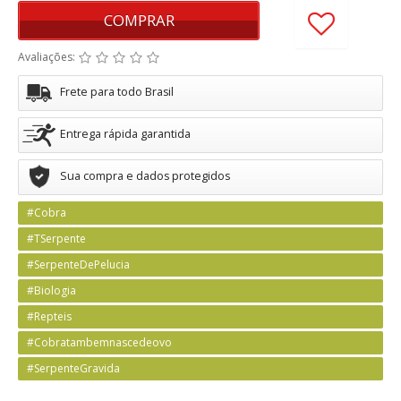
COMPRAR
Avaliações:
Frete para todo Brasil
Entrega rápida garantida
Sua compra e dados protegidos
#Cobra
#TSerpente
#SerpenteDePelucia
#Biologia
#Repteis
#Cobratambemnascedeovo
#SerpenteGravida