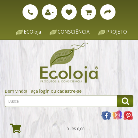
ECOloja
CONSCIÊNCIA
PROJETO
Bem vindo! Faça
login
ou
cadastre-se
0 - R$ 0,00