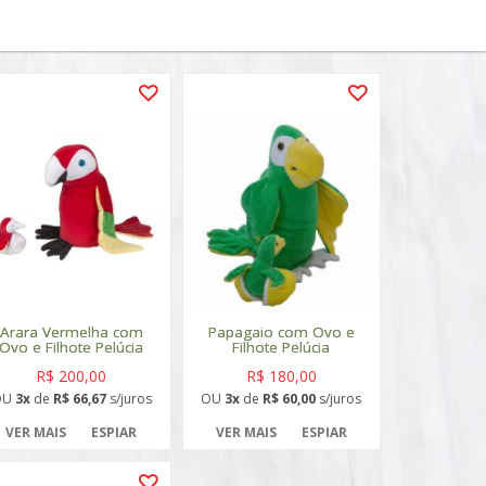
Arara Vermelha com
Papagaio com Ovo e
Ovo e Filhote Pelúcia
Filhote Pelúcia
R$ 200,00
R$ 180,00
OU
3x
de
R$ 66,67
s/juros
OU
3x
de
R$ 60,00
s/juros
VER MAIS
ESPIAR
VER MAIS
ESPIAR