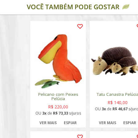
VOCÊ TAMBÉM PODE GOSTAR
Pelicano com Peixes
Tatu Canastra Pelúci
Pelúcia
R$ 140,00
R$ 220,00
OU
3x
de
R$ 46,67
s/jur
OU
3x
de
R$ 73,33
s/juros
VER MAIS
ESPIAR
VER MAIS
ESPIAR