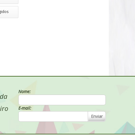
gidos
Nome:
 da
iro
E-mail:
Enviar