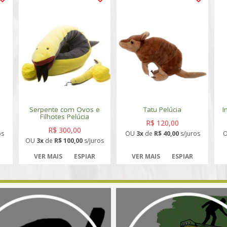
Serpente com Ovos e
Tatu Pelúcia
I
Filhotes Pelúcia
R$ 120,00
R$ 300,00
os
OU
3x
de
R$ 40,00
s/juros
OU
3x
de
R$ 100,00
s/juros
VER MAIS
ESPIAR
VER MAIS
ESPIAR