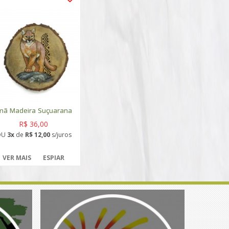
mã Madeira Suçuarana
R$ 36,00
OU
3x
de
R$ 12,00
s/juros
VER MAIS
ESPIAR