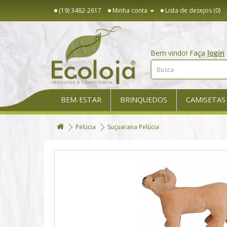
(19) 3482-2617
Minha conta
Lista de desejos (0)
Bem vindo! Faça
login
BEM-ESTAR
BRINQUEDOS
CAMISETAS
Pelúcia
Suçuarana Pelúcia