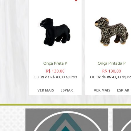
Onça Preta P
Onça Pintada P
R$ 130,00
R$ 130,00
OU
3x
de
R$ 43,33
s/juros
OU
3x
de
R$ 43,33
s/jur
VER MAIS
ESPIAR
VER MAIS
ESPIAR