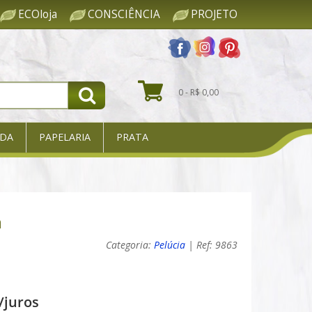
ECOloja
CONSCIÊNCIA
PROJETO
0 - R$ 0,00
DA
PAPELARIA
PRATA
a
Categoria:
Pelúcia
| Ref: 9863
/juros