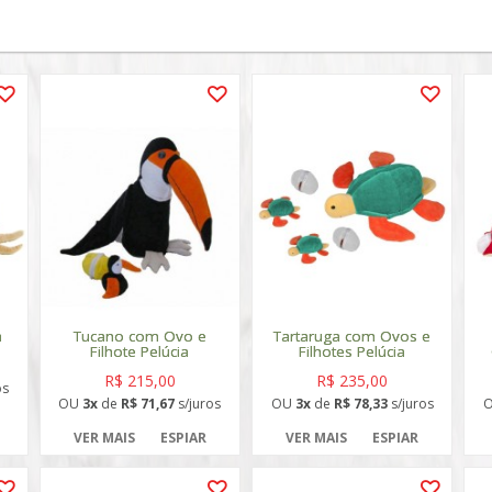
a
Tucano com Ovo e
Tartaruga com Ovos e
Filhote Pelúcia
Filhotes Pelúcia
R$ 215,00
R$ 235,00
os
OU
3x
de
R$ 71,67
s/juros
OU
3x
de
R$ 78,33
s/juros
VER MAIS
ESPIAR
VER MAIS
ESPIAR