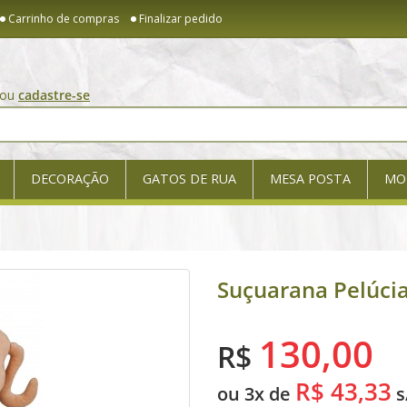
Carrinho de compras
Finalizar pedido
ou
cadastre-se
DECORAÇÃO
GATOS DE RUA
MESA POSTA
MO
Suçuarana Pelúci
130,00
R$
R$ 43,33
ou 3x de
s