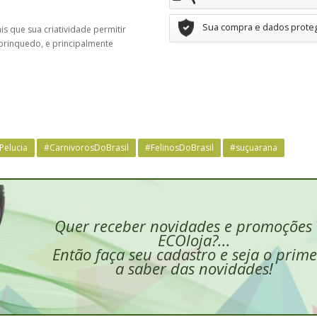
Sua compra e dados prote
is que sua criatividade permitir
 brinquedo, e principalmente
elucia
#CarnivorosDoBrasil
#FelinosDoBrasil
#suçuarana
Quer receber novidades e promoções
ECOloja?...
Então faça seu cadastro e seja o prime
a saber das novidades!