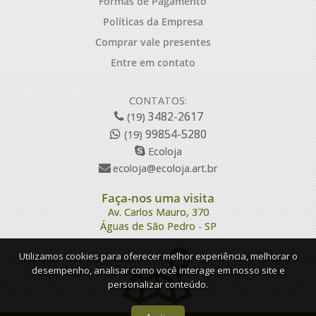
Formas de Pagamento
Políticas da Empresa
Comprar vale presentes
Entre em contato
CONTATOS:
3482-2617
(19)
99854-5280
(19)
Ecoloja
ecoloja@ecoloja.art.br
Faça-nos uma visita
Av. Carlos Mauro, 370
Águas de São Pedro - SP
Utilizamos cookies para oferecer melhor experiência, melhorar o
desempenho, analisar como você interage em nosso site e
personalizar conteúdo.