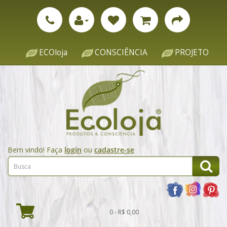
ECOloja
CONSCIÊNCIA
PROJETO
Bem vindo! Faça
login
ou
cadastre-se
0 - R$ 0,00