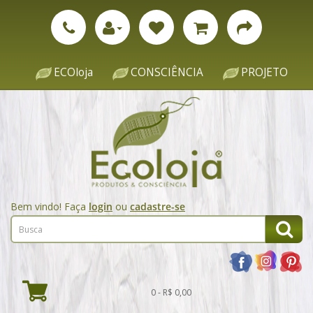
ECOloja
CONSCIÊNCIA
PROJETO
Bem vindo! Faça
login
ou
cadastre-se
0 - R$ 0,00