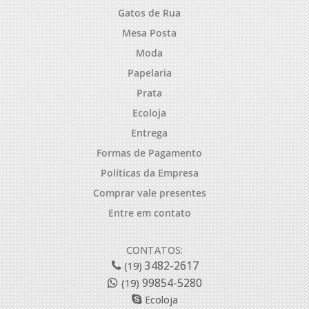
Gatos de Rua
Mesa Posta
Moda
Papelaria
Prata
Ecoloja
Entrega
Formas de Pagamento
Políticas da Empresa
Comprar vale presentes
Entre em contato
CONTATOS:
3482-2617
(19)
99854-5280
(19)
Ecoloja