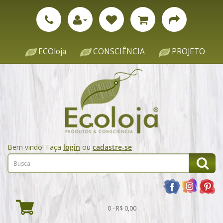
ECOloja
CONSCIÊNCIA
PROJETO
Bem vindo! Faça
login
ou
cadastre-se
0 - R$ 0,00