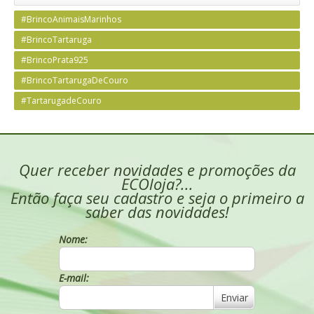
#BrincoAnimaisMarinhos
#BrincoTartaruga
#BrincoPrata925
#BrincoTartarugaDeCouro
#TartarugadeCouro
Quer receber novidades e promoções da
ECOloja?...
Então faça seu cadastro e seja o primeiro a
saber das novidades!
Nome:
E-mail:
Enviar