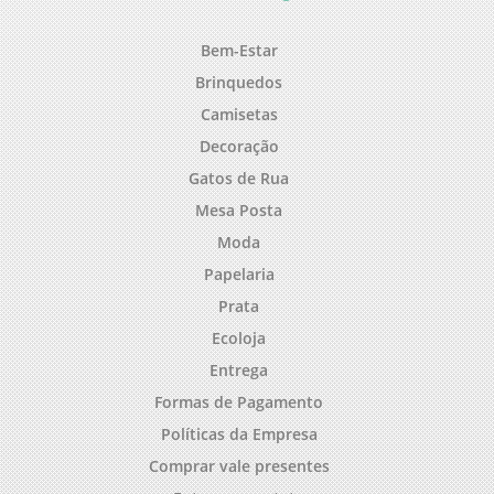
Bem-Estar
Brinquedos
Camisetas
Decoração
Gatos de Rua
Mesa Posta
Moda
Papelaria
Prata
Ecoloja
Entrega
Formas de Pagamento
Políticas da Empresa
Comprar vale presentes