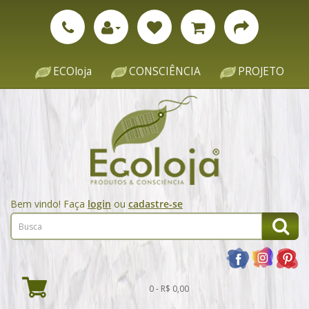
ECOloja
CONSCIÊNCIA
PROJETO
Bem vindo! Faça
login
ou
cadastre-se
0 - R$ 0,00