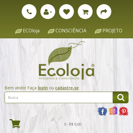
ECOloja
CONSCIÊNCIA
PROJETO
Bem vindo! Faça
login
ou
cadastre-se
0 - R$ 0,00