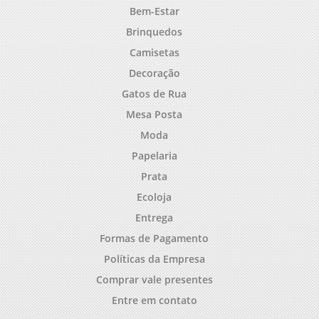
Bem-Estar
Brinquedos
Camisetas
Decoração
Gatos de Rua
Mesa Posta
Moda
Papelaria
Prata
Ecoloja
Entrega
Formas de Pagamento
Políticas da Empresa
Comprar vale presentes
Entre em contato