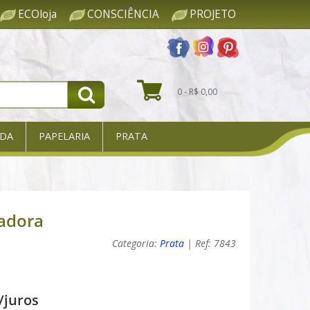
ECOloja
CONSCIÊNCIA
PROJETO
0 - R$ 0,00
DA
PAPELARIA
PRATA
adora
Categoria:
Prata
| Ref: 7843
/juros