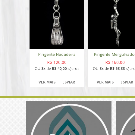
Pingente Nadadeira
Pingente Mergulhado
R$ 120,00
R$ 160,00
OU
3x
de
R$ 40,00
s/juros
OU
3x
de
R$ 53,33
s/jur
VER MAIS
ESPIAR
VER MAIS
ESPIAR