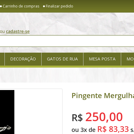
Carrinho de compras
Finalizar pedido
ou
cadastre-se
DECORAÇÃO
GATOS DE RUA
MESA POSTA
MO
Pingente Mergulh
250,00
R$
R$ 83,33
ou 3x de
s