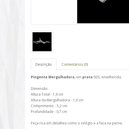
Descrição
Comentários (0)
Pingente Mergulhadora
, em
prata
925, envelhecida.
Dimensão:
Altura Total - 1,9 cm
Altura da Mergulhadora - 1,0 cm
Comprimento - 5,2 cm
Profundidade - 0,7 cm
Peça rica em detalhes como o relógio e a faca na perna.