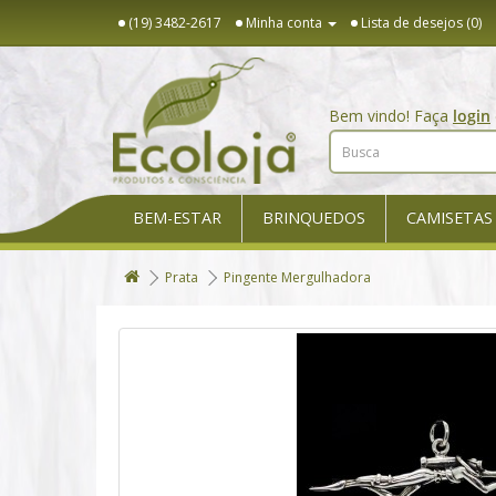
(19) 3482-2617
Minha conta
Lista de desejos (0)
Bem vindo! Faça
login
BEM-ESTAR
BRINQUEDOS
CAMISETAS
Prata
Pingente Mergulhadora