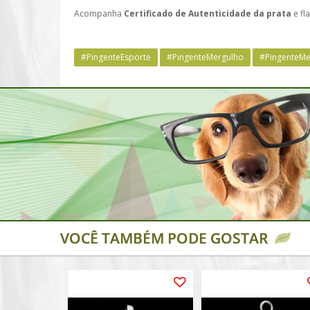
Acompanha
Certificado de Autenticidade da prata
e fl
#PingenteEsporte
#PingenteMergulho
#PingenteMe
VOCÊ TAMBÉM PODE GOSTAR