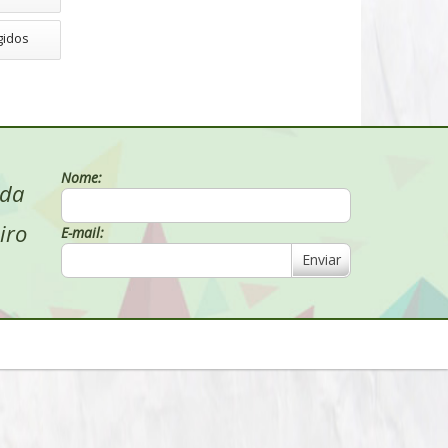
gidos
Nome:
 da
iro
E-mail:
Enviar