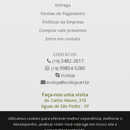
Entrega
Formas de Pagamento
Políticas da Empresa
Comprar vale presentes
Entre em contato
CONTATOS:
3482-2617
(19)
99854-5280
(19)
Ecoloja
ecoloja@ecoloja.art.br
Faça-nos uma visita
Av. Carlos Mauro, 370
Águas de São Pedro - SP
Utilizamos cookies para oferecer melhor experiência, melhorar o
desempenho, analisar como você interage em nosso site e