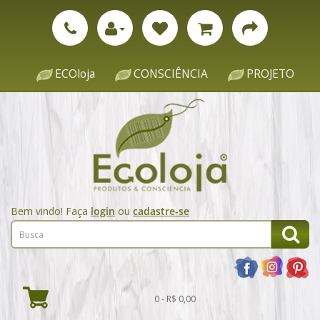
ECOloja
CONSCIÊNCIA
PROJETO
Bem vindo! Faça
login
ou
cadastre-se
0 - R$ 0,00