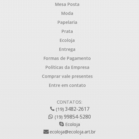
Mesa Posta
Moda
Papelaria
Prata
Ecoloja
Entrega
Formas de Pagamento
Políticas da Empresa
Comprar vale presentes
Entre em contato
CONTATOS:
3482-2617
(19)
99854-5280
(19)
Ecoloja
ecoloja@ecoloja.art.br