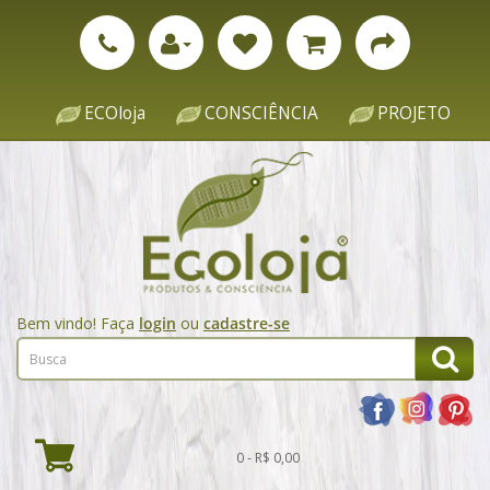
ECOloja
CONSCIÊNCIA
PROJETO
Bem vindo! Faça
login
ou
cadastre-se
0 - R$ 0,00