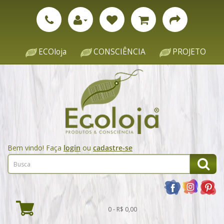
ECOloja
CONSCIÊNCIA
PROJETO
Bem vindo! Faça
login
ou
cadastre-se
0 - R$ 0,00