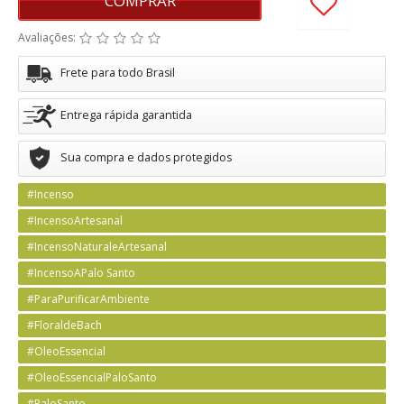
COMPRAR
Avaliações:
Frete para todo Brasil
Entrega rápida garantida
Sua compra e dados protegidos
#Incenso
#IncensoArtesanal
#IncensoNaturaleArtesanal
#IncensoAPalo Santo
#ParaPurificarAmbiente
#FloraldeBach
#OleoEssencial
#OleoEssencialPaloSanto
#PaloSanto