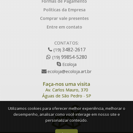
Formas de Pagamento
Políticas da Empresa
Comprar vale presentes
Entre em contato
CONTATOS:
3482-2617
(19)
99854-5280
(19)
Ecoloja
ecoloja@ecoloja.art.br
Faça-nos uma visita
Av. Carlos Mauro, 370
Águas de São Pedro - SP
Utilizamos cookies para oferecer melhor experiência, melhorar o
desempenho, analisar como você interage em nosso site e
personalizar conteúdo.