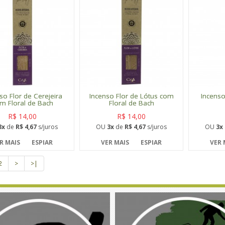
so Flor de Cerejeira
Incenso Flor de Lótus com
Incenso
m Floral de Bach
Floral de Bach
R$ 14,00
R$ 14,00
3x
de
R$ 4,67
s/juros
OU
3x
de
R$ 4,67
s/juros
OU
3x
R MAIS
ESPIAR
VER MAIS
ESPIAR
VER 
2
>
>|