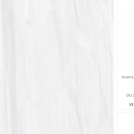
Incen
OU
VE