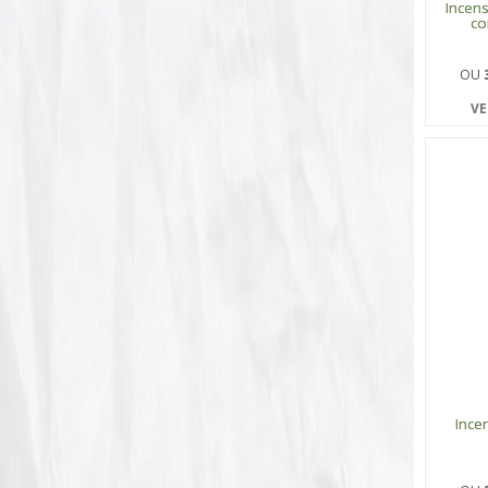
Incen
co
OU
VE
Ince