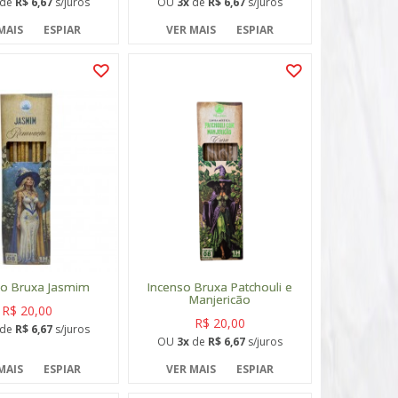
de
R$ 6,67
s/juros
OU
3x
de
R$ 6,67
s/juros
MAIS
ESPIAR
VER MAIS
ESPIAR
so Bruxa Jasmim
Incenso Bruxa Patchouli e
Manjericão
R$ 20,00
R$ 20,00
de
R$ 6,67
s/juros
OU
3x
de
R$ 6,67
s/juros
MAIS
ESPIAR
VER MAIS
ESPIAR