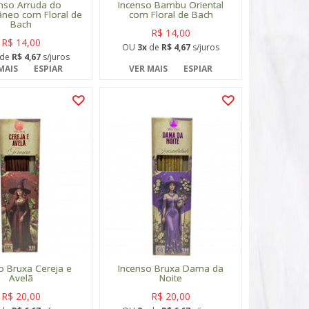
nso Arruda do
Incenso Bambu Oriental
âneo com Floral de
com Floral de Bach
Bach
R$ 14,00
R$ 14,00
OU
3x
de
R$ 4,67
s/juros
de
R$ 4,67
s/juros
MAIS
ESPIAR
VER MAIS
ESPIAR
o Bruxa Cereja e
Incenso Bruxa Dama da
Avelã
Noite
R$ 20,00
R$ 20,00