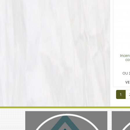
Incen
co
OU
VE
1