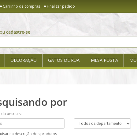
Carrinho de compras
Finalizar pedido
ou
cadastre-se
DECORAÇÃO
GATOS DE RUA
MESA POSTA
MO
squisando por
s da pesquisa:
uisar na descrição dos produtos