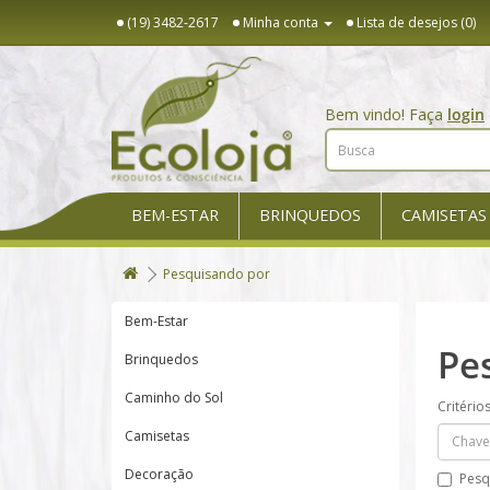
(19) 3482-2617
Minha conta
Lista de desejos (0)
Bem vindo! Faça
login
BEM-ESTAR
BRINQUEDOS
CAMISETAS
Pesquisando por
Bem-Estar
Pe
Brinquedos
Caminho do Sol
Critério
Camisetas
Decoração
Pesq