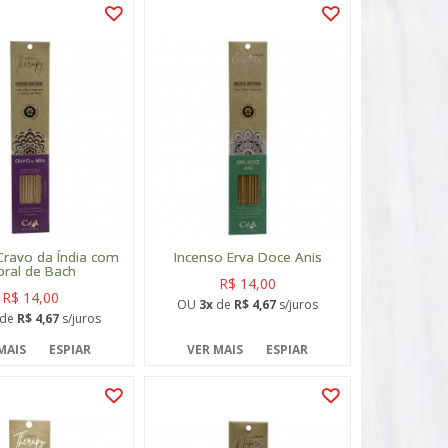
Cravo da Índia com
Incenso Erva Doce Anis
oral de Bach
R$ 14,00
R$ 14,00
OU
3x
de
R$ 4,67
s/juros
de
R$ 4,67
s/juros
MAIS
ESPIAR
VER MAIS
ESPIAR