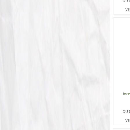
OU
VE
Inc
OU
VE