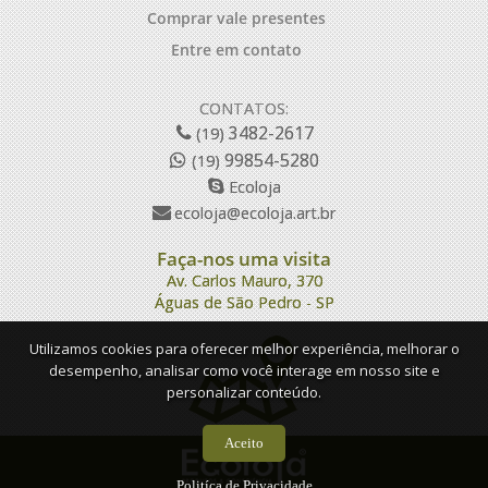
Comprar vale presentes
Entre em contato
CONTATOS:
3482-2617
(19)
99854-5280
(19)
Ecoloja
ecoloja@ecoloja.art.br
Faça-nos uma visita
Av. Carlos Mauro, 370
Águas de São Pedro - SP
Utilizamos cookies para oferecer melhor experiência, melhorar o
desempenho, analisar como você interage em nosso site e
personalizar conteúdo.
Aceito
Politíca de Privacidade