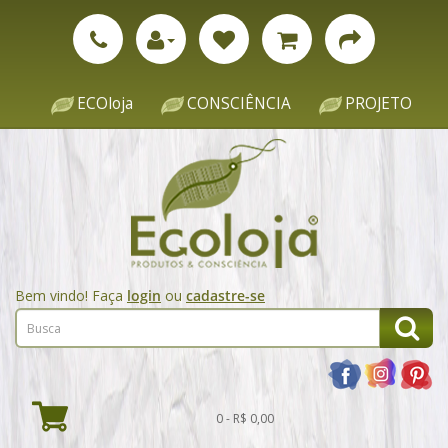
ECOloja
CONSCIÊNCIA
PROJETO
Bem vindo! Faça
login
ou
cadastre-se
0 - R$ 0,00