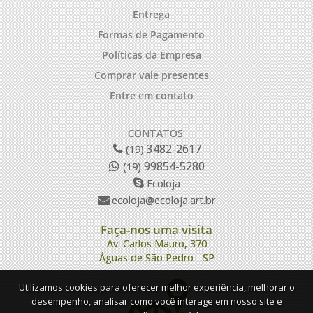
Entrega
Formas de Pagamento
Políticas da Empresa
Comprar vale presentes
Entre em contato
CONTATOS:
3482-2617
(19)
99854-5280
(19)
Ecoloja
ecoloja@ecoloja.art.br
Faça-nos uma visita
Av. Carlos Mauro, 370
Águas de São Pedro - SP
Utilizamos cookies para oferecer melhor experiência, melhorar o
desempenho, analisar como você interage em nosso site e