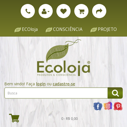
ECOloja
CONSCIÊNCIA
PROJETO
Bem vindo! Faça
login
ou
cadastre-se
0 - R$ 0,00