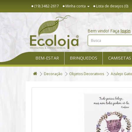
(19) 3482-2617
Minha conta
Lista de desejos (0)
Bem vindo! Faça
login
BEM-ESTAR
BRINQUEDOS
CAMISETAS
Decoração
Objetos Decorativos
Azulejo Gato