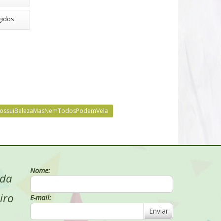
gidos
ossuiBelezaMasNemTodosPodemVela
Nome:
 da
iro
E-mail:
Enviar