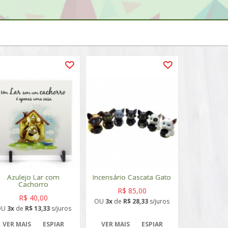
Azulejo Lar com
Incensário Cascata Gato
Cachorro
R$ 85,00
R$ 40,00
OU
3x
de
R$ 28,33
s/juros
OU
3x
de
R$ 13,33
s/juros
VER MAIS
ESPIAR
VER MAIS
ESPIAR