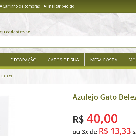
Carrinho de compras
Finalizar pedido
ou
cadastre-se
DECORAÇÃO
GATOS DE RUA
MESA POSTA
MO
 Beleza
Azulejo Gato Bele
40,00
R$
R$ 13,33
ou 3x de
s