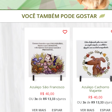
VOCÊ TAMBÉM PODE GOSTAR
Azulejo São Francisco
Azulejo Cachorro
Viajante
R$ 40,00
R$ 40,00
OU
3x
de
R$ 13,33
s/juros
OU
3x
de
R$ 13,33
s/jur
VER MAIS
ESPIAR
VER MAIS
ESPIAR