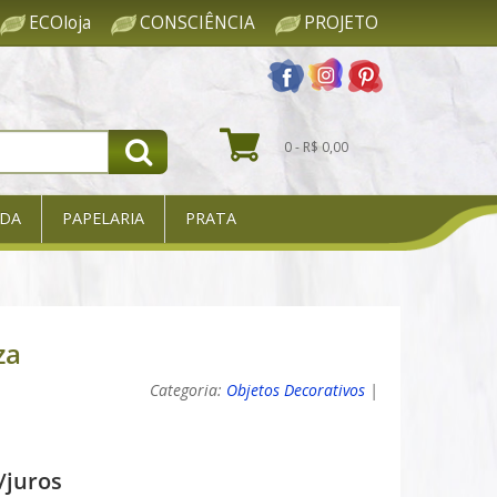
ECOloja
CONSCIÊNCIA
PROJETO
0 - R$ 0,00
DA
PAPELARIA
PRATA
za
Categoria:
Objetos Decorativos
|
/juros