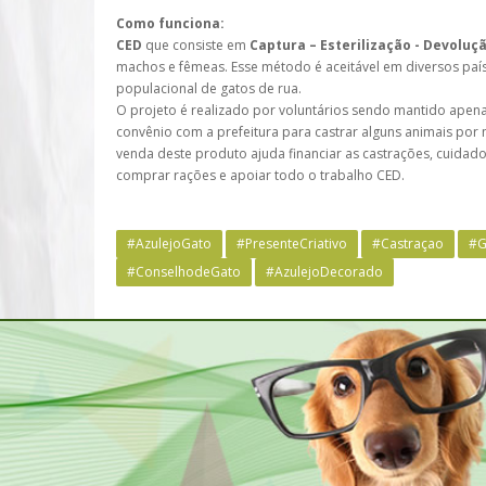
Como funciona:
CED
que consiste em
Captura – Esterilização - Devoluç
machos e fêmeas. Esse método é aceitável em diversos pa
populacional de gatos de rua.
O projeto é realizado por voluntários sendo mantido apen
convênio com a prefeitura para castrar alguns animais po
venda deste produto ajuda financiar as castrações, cuidad
comprar rações e apoiar todo o trabalho CED.
#AzulejoGato
#PresenteCriativo
#Castraçao
#G
#ConselhodeGato
#AzulejoDecorado