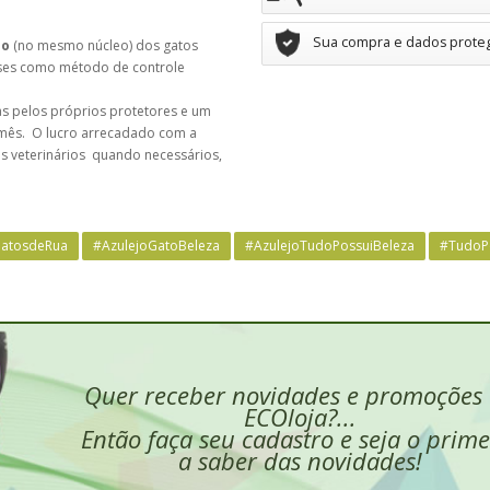
Sua compra e dados prote
ão
(no mesmo núcleo) dos gatos
íses como método de controle
as pelos próprios protetores e um
r mês. O lucro arrecadado com a
os veterinários quando necessários,
atosdeRua
#AzulejoGatoBeleza
#AzulejoTudoPossuiBeleza
#TudoP
Quer receber novidades e promoções
ECOloja?...
Então faça seu cadastro e seja o prime
a saber das novidades!