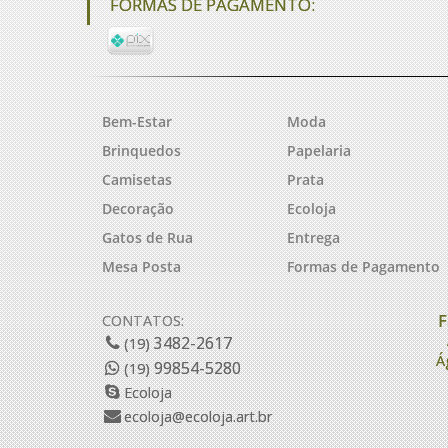
FORMAS DE PAGAMENTO:
Bem-Estar
Moda
Brinquedos
Papelaria
Camisetas
Prata
Decoração
Ecoloja
Gatos de Rua
Entrega
Mesa Posta
Formas de Pagamento
F
CONTATOS:
3482-2617
(19)
Á
99854-5280
(19)
Ecoloja
ecoloja@ecoloja.art.br