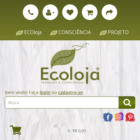
ECOloja
CONSCIÊNCIA
PROJETO
Bem vindo! Faça
login
ou
cadastre-se
0 - R$ 0,00