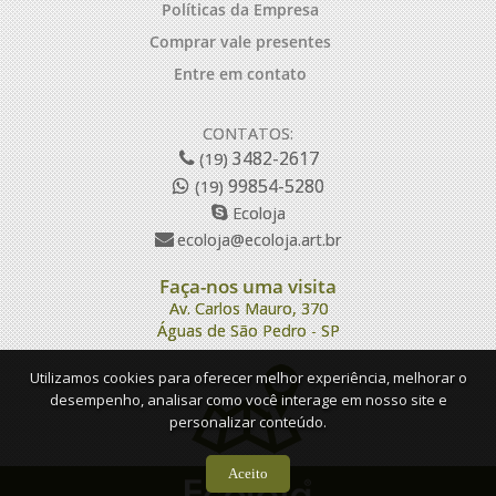
Políticas da Empresa
Comprar vale presentes
Entre em contato
CONTATOS:
3482-2617
(19)
99854-5280
(19)
Ecoloja
ecoloja@ecoloja.art.br
Faça-nos uma visita
Av. Carlos Mauro, 370
Águas de São Pedro - SP
Utilizamos cookies para oferecer melhor experiência, melhorar o
desempenho, analisar como você interage em nosso site e
personalizar conteúdo.
Aceito