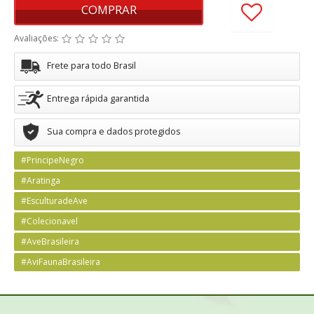
COMPRAR
Avaliações:
Frete para todo Brasil
Entrega rápida garantida
Sua compra e dados protegidos
#PrincipeNegro
#Aratinga
#EsculturadeAve
#Colecionavel
#AveBrasileira
#AviFaunaBrasileira