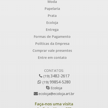
Moda
Papelaria
Prata
Ecoloja
Entrega
Formas de Pagamento
Políticas da Empresa
Comprar vale presentes
Entre em contato
CONTATOS:
3482-2617
(19)
99854-5280
(19)
Ecoloja
ecoloja@ecoloja.art.br
Faça-nos uma visita