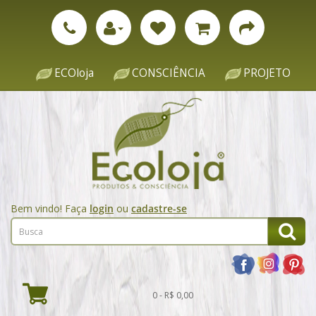
ECOloja
CONSCIÊNCIA
PROJETO
Bem vindo! Faça
login
ou
cadastre-se
0 - R$ 0,00