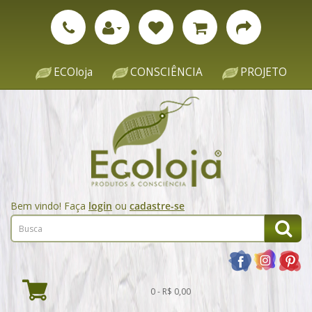
ECOloja
CONSCIÊNCIA
PROJETO
Bem vindo! Faça
login
ou
cadastre-se
0 - R$ 0,00