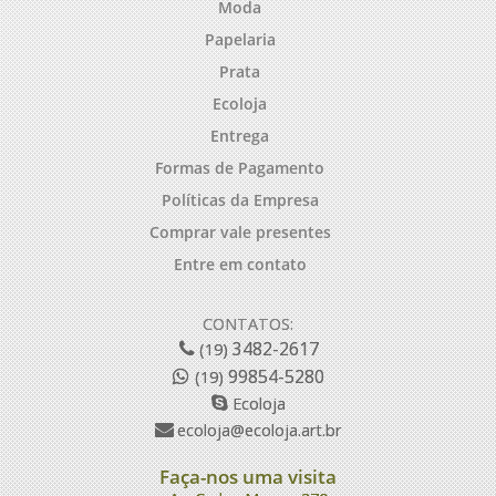
Moda
Papelaria
Prata
Ecoloja
Entrega
Formas de Pagamento
Políticas da Empresa
Comprar vale presentes
Entre em contato
CONTATOS:
3482-2617
(19)
99854-5280
(19)
Ecoloja
ecoloja@ecoloja.art.br
Faça-nos uma visita