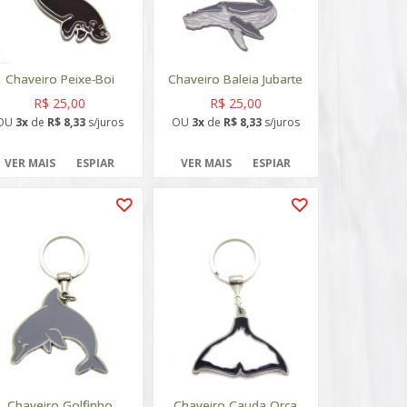
Chaveiro Peixe-Boi
Chaveiro Baleia Jubarte
R$ 25,00
R$ 25,00
OU
3x
de
R$ 8,33
s/juros
OU
3x
de
R$ 8,33
s/juros
VER MAIS
ESPIAR
VER MAIS
ESPIAR
Chaveiro Golfinho
Chaveiro Cauda Orca