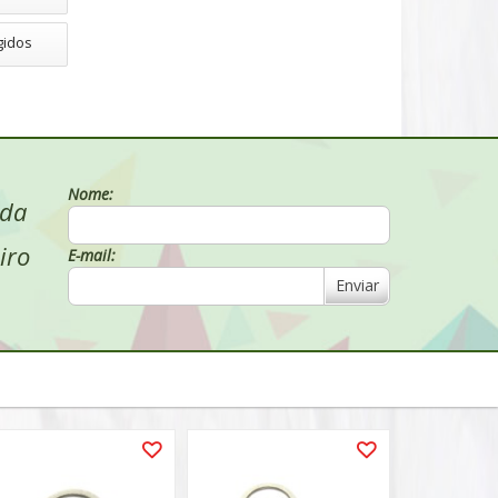
gidos
Nome:
 da
iro
E-mail:
Enviar