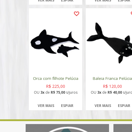
VER MAIS
ESPIAR
VER MAIS
ESPIAR
Orca com filhote Pelúcia
Baleia Franca Pelúci
R$ 225,00
R$ 120,00
OU
3x
de
R$ 75,00
s/juros
OU
3x
de
R$ 40,00
s/jur
VER MAIS
ESPIAR
VER MAIS
ESPIAR