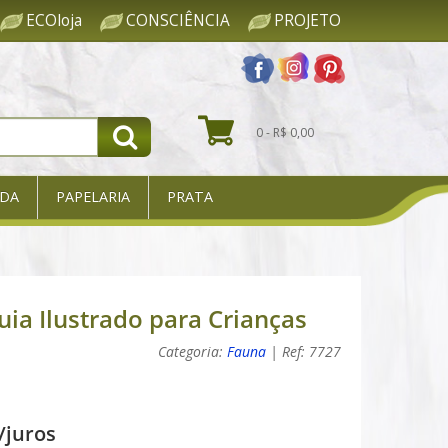
ECOloja
CONSCIÊNCIA
PROJETO
0 - R$ 0,00
DA
PAPELARIA
PRATA
uia Ilustrado para Crianças
Categoria:
Fauna
| Ref: 7727
/juros