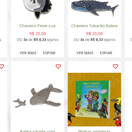
Chaveiro Peixe Lua
Chaveiro Tubarão Baleia
R$ 25,00
R$ 25,00
s
OU
3x
de
R$ 8,33
s/juros
OU
3x
de
R$ 8,33
s/juros
VER MAIS
ESPIAR
VER MAIS
ESPIAR
Baleia Jubarte com
Minhas primeiras