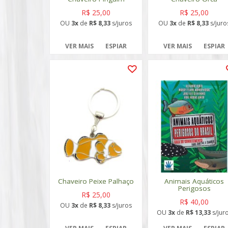
R$ 25,00
R$ 25,00
OU
3x
de
R$ 8,33
s/juros
OU
3x
de
R$ 8,33
s/juro
VER MAIS
ESPIAR
VER MAIS
ESPIAR
Chaveiro Peixe Palhaço
Animais Aquáticos
Perigosos
R$ 25,00
R$ 40,00
OU
3x
de
R$ 8,33
s/juros
OU
3x
de
R$ 13,33
s/jur