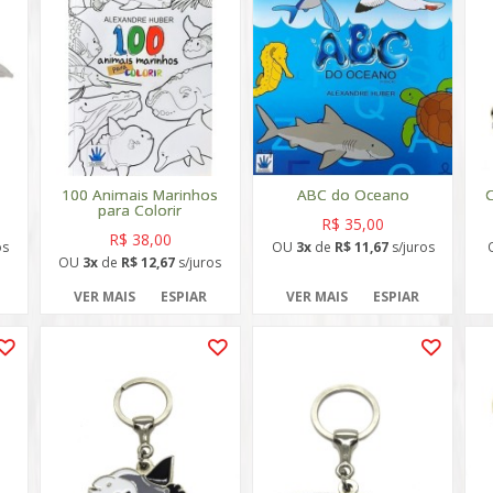
a
100 Animais Marinhos
ABC do Oceano
C
para Colorir
R$ 35,00
R$ 38,00
os
OU
3x
de
R$ 11,67
s/juros
OU
3x
de
R$ 12,67
s/juros
VER MAIS
ESPIAR
VER MAIS
ESPIAR