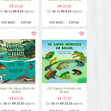
R$ 25,00
R$ 25,00
OU
3x
de
R$ 8,33
s/juros
OU
3x
de
R$ 8,33
s/juros
VER MAIS
ESPIAR
VER MAIS
ESPIAR
eixes de água doce do
Os Sapos Incríveis do
Brasil
Brasil
R$ 65,00
R$ 70,00
OU
3x
de
R$ 21,67
s/juros
OU
3x
de
R$ 23,33
s/juros