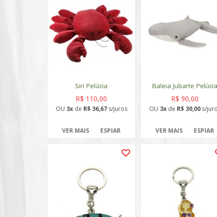
Siri Pelúcia
Baleia Jubarte Pelúci
R$ 110,00
R$ 90,00
OU
3x
de
R$ 36,67
s/juros
OU
3x
de
R$ 30,00
s/jur
VER MAIS
ESPIAR
VER MAIS
ESPIAR