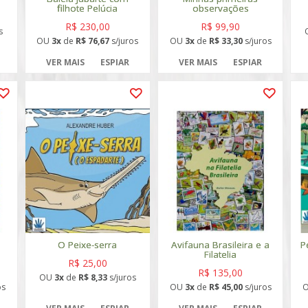
filhote Pelúcia
observações
R$ 230,00
R$ 99,90
s
OU
3x
de
R$ 76,67
s/juros
OU
3x
de
R$ 33,30
s/juros
VER MAIS
ESPIAR
VER MAIS
ESPIAR
O Peixe-serra
Avifauna Brasileira e a
P
Filatelia
R$ 25,00
R$ 135,00
OU
3x
de
R$ 8,33
s/juros
os
OU
3x
de
R$ 45,00
s/juros