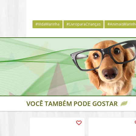
#VidaMarinha
#LivroparaCrianças
#AnimaisMarinh
VOCÊ TAMBÉM PODE GOSTAR