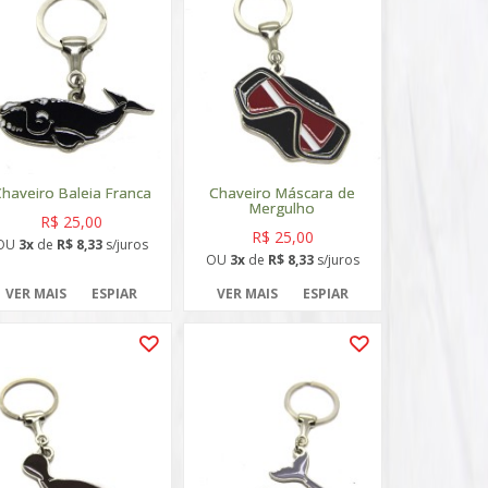
haveiro Baleia Franca
Chaveiro Máscara de
Mergulho
R$ 25,00
R$ 25,00
OU
3x
de
R$ 8,33
s/juros
OU
3x
de
R$ 8,33
s/juros
VER MAIS
ESPIAR
VER MAIS
ESPIAR