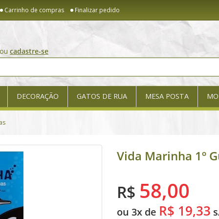
Carrinho de compras
Finalizar pedido
ou
cadastre-se
DECORAÇÃO
GATOS DE RUA
MESA POSTA
MO
as
Vida Marinha 1º G
58,00
R$
R$ 19,33
ou 3x de
s