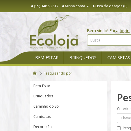
(19) 3482-2617
Minha conta
Lista de desejos (0)
Bem vindo! Faça
login
BEM-ESTAR
BRINQUEDOS
CAMISETAS
Pesquisando por
Bem-Estar
Pe
Brinquedos
Caminho do Sol
Critério
Camisetas
Decoração
Pesq