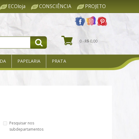
ECOloja
CONSCIÊNCIA
PROJETO
0 - R$ 0,00
DA
PAPELARIA
PRATA
Pesquisar nos
subdepartamentos