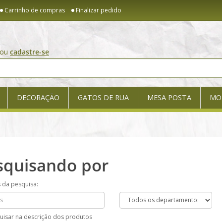
Carrinho de compras
Finalizar pedido
ou
cadastre-se
DECORAÇÃO
GATOS DE RUA
MESA POSTA
MO
squisando por
s da pesquisa:
uisar na descrição dos produtos