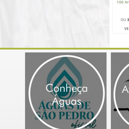
100 An
OU
3
VE