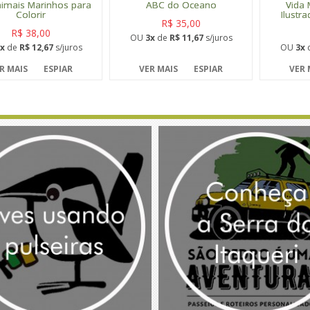
imais Marinhos para
ABC do Oceano
Vida 
Colorir
Ilustr
R$ 35,00
R$ 38,00
OU
3x
de
R$ 11,67
s/juros
x
de
R$ 12,67
s/juros
OU
3x
R MAIS
ESPIAR
VER MAIS
ESPIAR
VER 