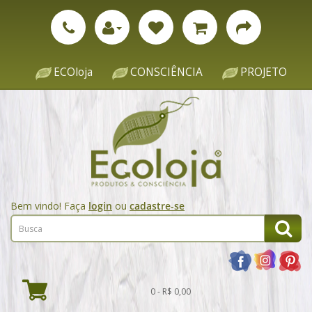
ECOloja
CONSCIÊNCIA
PROJETO
Bem vindo! Faça
login
ou
cadastre-se
0 - R$ 0,00