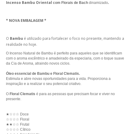
Incenso Bambu Oriental
com Florais de Bach
dinamizado
.
* NOVA EMBALAGEM *
O
Bambu
é utilizado para fortalecer o foco no presente, mantendo a
realidade no hoje.
O Incenso Natural de Bambu é perfeito para aqueles que se identificam
com o aroma excêntrico e amadeirado da especiaria, com o toque suave
da Cia de Aroma, atraindo novos ciclos.
Óleo essencial de Bambu e Floral Clematis.
Estimula e abre novas oportunidades para a vida. Proporciona a
inspiração e a realizar o seu potencial criativo.
O
Floral Clematis
é para as pessoas que precisam focar e viver no
presente.
★
☆☆
☆ Doce
☆☆☆☆ Floral
★★
☆☆
Frutal
☆☆☆☆
Cítrico