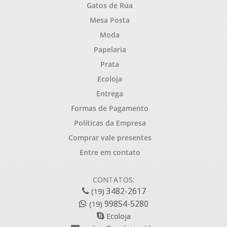
Gatos de Rua
Mesa Posta
Moda
Papelaria
Prata
Ecoloja
Entrega
Formas de Pagamento
Políticas da Empresa
Comprar vale presentes
Entre em contato
CONTATOS:
3482-2617
(19)
99854-5280
(19)
Ecoloja