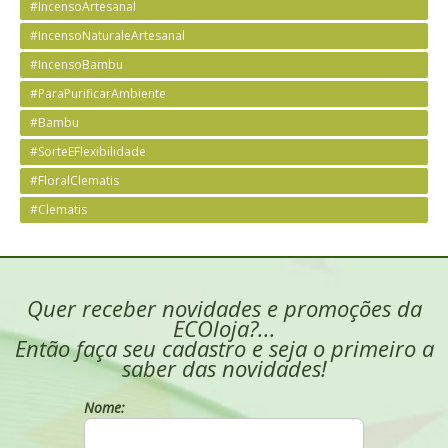
#IncensoArtesanal
#IncensoNaturaleArtesanal
#IncensoBambu
#ParaPurificarAmbiente
#Bambu
#SorteEFlexibilidade
#FloralClematis
#Clematis
Quer receber novidades e promoções da
ECOloja?...
Então faça seu cadastro e seja o primeiro a
saber das novidades!
Nome: