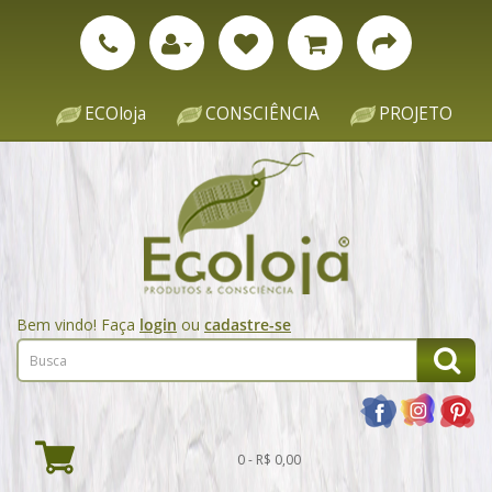
ECOloja
CONSCIÊNCIA
PROJETO
Bem vindo! Faça
login
ou
cadastre-se
0 - R$ 0,00