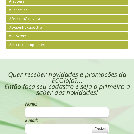
#Fruteira
#Ceramica
#SerradaCapivara
#DesenhoRupestre
#Rupestre
#inscriçoesrupestres
Quer receber novidades e promoções da
ECOloja?...
Então faça seu cadastro e seja o primeiro a
saber das novidades!
Nome:
E-mail:
Enviar