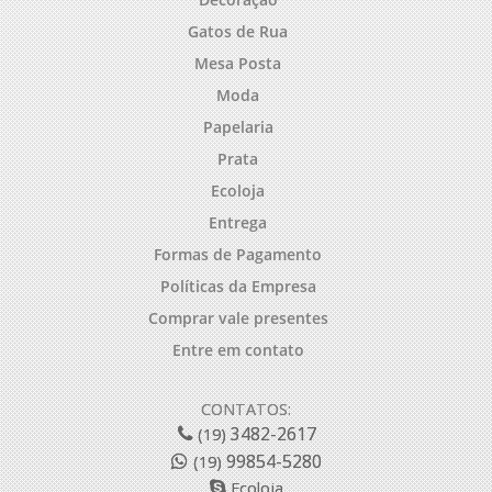
Gatos de Rua
Mesa Posta
Moda
Papelaria
Prata
Ecoloja
Entrega
Formas de Pagamento
Políticas da Empresa
Comprar vale presentes
Entre em contato
CONTATOS:
3482-2617
(19)
99854-5280
(19)
Ecoloja